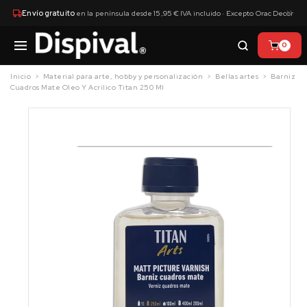
×
Envío gratuito
en la península desde 15,95 € IVA incluido · Excepto Orac Decor
0
Inicio
Material para arte, hobby y personalización
Bellas artes
Barniz
Cuadros Mate Oleo Y Acrílico Titan 250 Ml