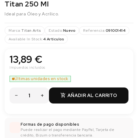
Titan 250 Ml
Ideal para Óleo y Acrílico.
Marca:
Titan Arts
Estado:
Nuevo
Referencia:
091001414
Available In Stock:
4 Artículos
13,89 €
Impuestos incluidos
Últimas unidades en stock
AÑADIR AL CARRITO

Formas de pago disponibles
Puede realizar el pago mediante PayPal, Tarjeta de
crédito, Bizum o transferencia bancaría.