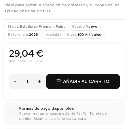
Ideal para evitar la aparición de cráteres y siliconas en las
aplicaciones de pintura.
Marca:
Bolt Spray Premium Paint
Estado:
Nuevo
Referencia:
2028
Available In Stock:
100 Artículos
29,04 €
Impuestos incluidos
AÑADIR AL CARRITO

Formas de pago disponibles
Puede realizar el pago mediante PayPal, Tarjeta de
crédito, Bizum o transferencia bancaría.