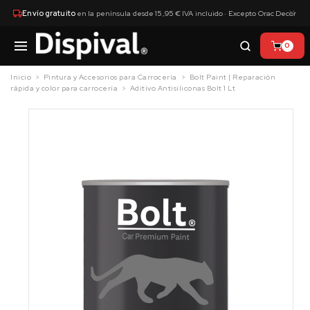
×
Envío gratuito
en la península desde 15,95 € IVA incluido · Excepto Orac Decor
0
Inicio
Pintura y Accesorios para Carrocería
Bolt Paint | Reparación
rápida y color para carrocería
Aditivo Antisiliconas Bolt 1 Lt