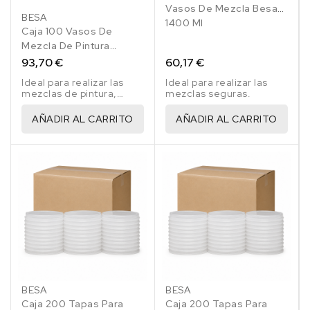
Vasos De Mezcla Besa
BESA
1400 Ml
Caja 100 Vasos De
Mezcla De Pintura
Reglados Besa 2300 Ml
93,70 €
60,17 €
Ideal para realizar las
Ideal para realizar las
mezclas de pintura,
mezclas seguras.
imprimaciones, barnices,
resinas, etc..
AÑADIR AL CARRITO
AÑADIR AL CARRITO
BESA
BESA
Caja 200 Tapas Para
Caja 200 Tapas Para