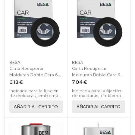
BESA
BESA
Cinta Recuperar
Cinta Recuperar
Molduras Doble Cara 6
Molduras Doble Cara 9
Mm 10 Mts
Mm 10 Mts
6,13 €
7,04 €
Indicada para la fijación
Indicada para la fijación
de molduras, emblemas
de molduras, emblemas
y accesorios.
y accesorios.
AÑADIR AL CARRITO
AÑADIR AL CARRITO