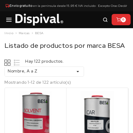
×
Envío gratuito
en la península desde 15,95 € IVA incluido · Excepto Orac Decor
0
Inicio
Marcas
BESA
Listado de productos por marca BESA
Hay 122 productos.
Nombre, A a Z

Mostrando 1-12 de 122 artículo(s)