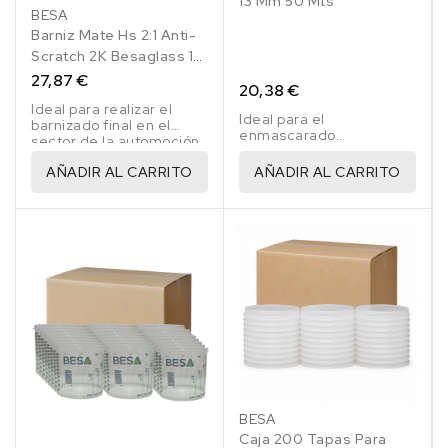
13 Mm 50 Mts
BESA
Barniz Mate Hs 2:1 Anti-
Scratch 2K Besaglass 1
Lt
27,87 €
20,38 €
Ideal para realizar el
Ideal para el
barnizado final en el
enmascarado
sector de la automoción
profesional de las
con acabado mate.
puertas, maletero y capó
AÑADIR AL CARRITO
AÑADIR AL CARRITO
delantero del automóvil.
BESA
Caja 200 Tapas Para