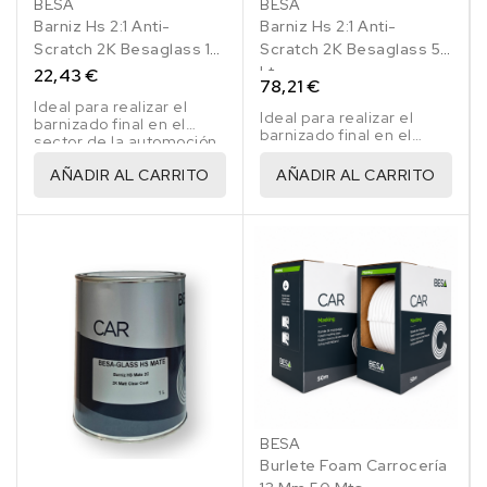
BESA
BESA
Barniz Hs 2:1 Anti-
Barniz Hs 2:1 Anti-
Scratch 2K Besaglass 1
Scratch 2K Besaglass 5
Lt
Lt
22,43 €
78,21 €
Ideal para realizar el
Ideal para realizar el
barnizado final en el
barnizado final en el
sector de la automoción.
sector de la automoción.
AÑADIR AL CARRITO
AÑADIR AL CARRITO
BESA
Burlete Foam Carrocería