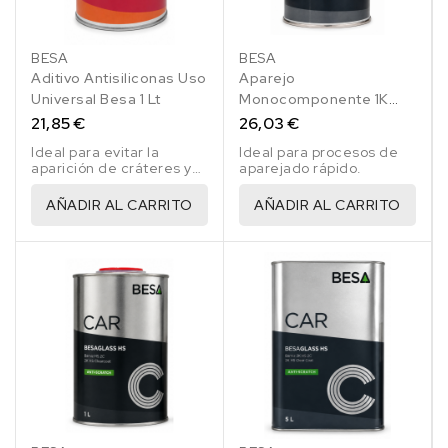
BESA
BESA
Aditivo Antisiliconas Uso
Aparejo
Universal Besa 1 Lt
Monocomponente 1K
Urki-Filler Gris Claro Ral
21,85 €
26,03 €
7035 1 Lt
Ideal para evitar la
Ideal para procesos de
aparición de cráteres y
aparejado rápido.
siliconas en las
aplicaciones de pintura.
AÑADIR AL CARRITO
AÑADIR AL CARRITO