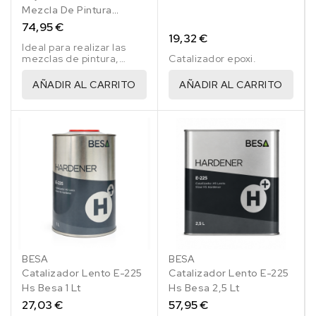
Mezcla De Pintura
Reglados Besa 750 Ml
74,95 €
19,32 €
Ideal para realizar las
mezclas de pintura,
Catalizador epoxi.
imprimaciones, barnices,
resinas, etc..
AÑADIR AL CARRITO
AÑADIR AL CARRITO
BESA
BESA
Catalizador Lento E-225
Catalizador Lento E-225
Hs Besa 1 Lt
Hs Besa 2,5 Lt
27,03 €
57,95 €