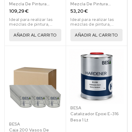
Mezcla De Pintura
Mezcla De Pintura
Reglados Besa 1400 Ml
Reglados Besa 385 Ml
109,29 €
53,20 €
Ideal para realizar las
Ideal para realizar las
mezclas de pintura,
mezclas de pintura,
imprimaciones, barnices,
imprimaciones, barnices,
resinas, etc..
resinas, etc..
AÑADIR AL CARRITO
AÑADIR AL CARRITO
BESA
Catalizador Epoxi E-316
Besa 1 Lt
BESA
Caja 200 Vasos De