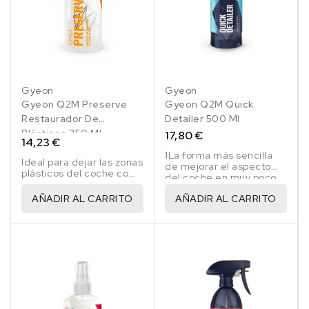
Gyeon
Gyeon
Gyeon Q2M Preserve
Gyeon Q2M Quick
Restaurador De
Detailer 500 Ml
Plásticos 250 Ml
17,80 €
14,23 €
1La forma más sencilla
Ideal para dejar las zonas
de mejorar el aspecto
plásticos del coche como
del coche en muy poco
recién salido de fábrica
tiempo
AÑADIR AL CARRITO
AÑADIR AL CARRITO