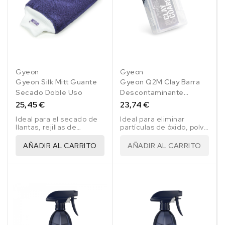
Gyeon
Gyeon
Gyeon Silk Mitt Guante
Gyeon Q2M Clay Barra
Secado Doble Uso
Descontaminante
Abrasiva 100 Gr
25,45 €
23,74 €
Ideal para el secado de
Ideal para eliminar
llantas, rejillas de
partículas de óxido, polvo
ventilación, alrededores
de frenos,
de maletero, mientras
contaminación industrial,
AÑADIR AL CARRITO
AÑADIR AL CARRITO
que ofrece una solución
alquitrán, restos de
segura para eliminar
insectos, pintura
contaminación cuando.
pulverizada, lluvia.