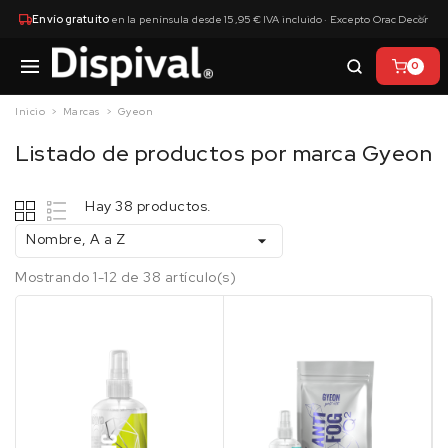
×
Envío gratuito
en la península desde 15,95 € IVA incluido · Excepto Orac Decor
0
Inicio
Marcas
Gyeon
Listado de productos por marca Gyeon
Hay 38 productos.
Nombre, A a Z

Mostrando 1-12 de 38 artículo(s)