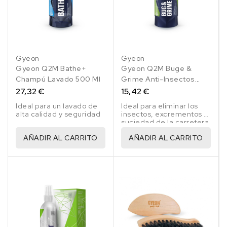
Gyeon
Gyeon
Gyeon Q2M Bathe+
Gyeon Q2M Buge &
Champú Lavado 500 Ml
Grime Anti-Insectos
500 Ml
27,32 €
15,42 €
Ideal para un lavado de
Ideal para eliminar los
alta calidad y seguridad
insectos, excrementos y
suciedad de la carretera
con facilidad
AÑADIR AL CARRITO
AÑADIR AL CARRITO