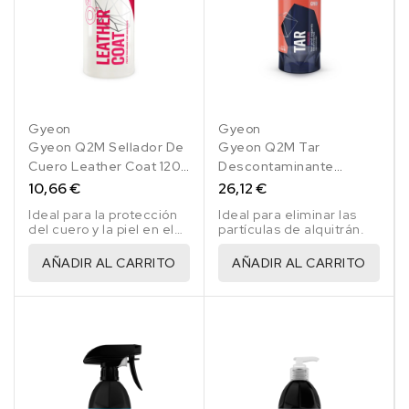
Gyeon
Gyeon
Gyeon Q2M Sellador De
Gyeon Q2M Tar
Cuero Leather Coat 120
Descontaminante
Ml
Alquitrán 500 Ml
10,66 €
26,12 €
Ideal para la protección
Ideal para eliminar las
del cuero y la piel en el
partículas de alquitrán.
coche.
AÑADIR AL CARRITO
AÑADIR AL CARRITO