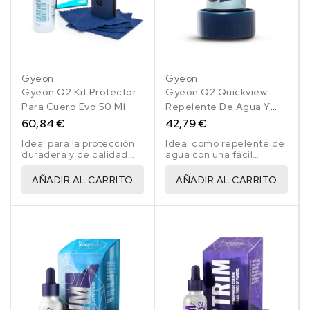
Gyeon
Gyeon
Gyeon Q2 Kit Protector
Gyeon Q2 Quickview
Para Cuero Evo 50 Ml
Repelente De Agua Y
Lluvia 120 Ml
60,84 €
42,79 €
Ideal para la protección
Ideal como repelente de
duradera y de calidad
agua con una fácil
del cuero del coche
aplicación.
AÑADIR AL CARRITO
AÑADIR AL CARRITO