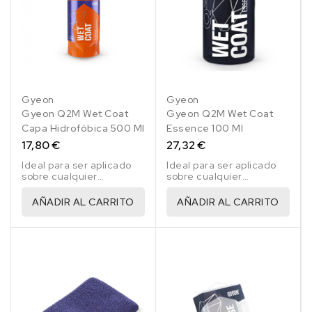
Gyeon
Gyeon
Gyeon Q2M Wet Coat
Gyeon Q2M Wet Coat
Capa Hidrofóbica 500 Ml
Essence 100 Ml
17,80 €
27,32 €
Ideal para ser aplicado
Ideal para ser aplicado
sobre cualquier
sobre cualquier
superficie exterior del
superficie exterior del
coche como la pintura,
coche como la pintura,
AÑADIR AL CARRITO
AÑADIR AL CARRITO
plásticos, metales,
plásticos, metales,
llantas o cristales.
llantas o cristales.