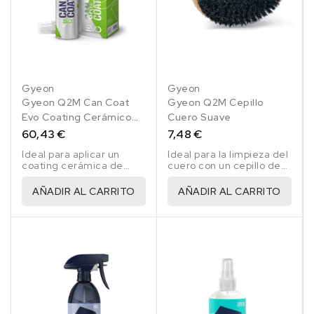
Gyeon
Gyeon
Gyeon Q2M Can Coat
Gyeon Q2M Cepillo
Evo Coating Cerámico
Cuero Suave
En Spray 200 Ml
60,43 €
7,48 €
Ideal para aplicar un
Ideal para la limpieza del
coating cerámica de
cuero con un cepillo de
manera fácil.
alta calidad
AÑADIR AL CARRITO
AÑADIR AL CARRITO