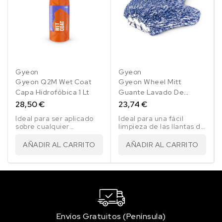
Gyeon
Gyeon
Gyeon Q2M Wet Coat
Gyeon Wheel Mitt
Capa Hidrofóbica 1 Lt
Guante Lavado De
Llantas
28,50 €
23,74 €
Ideal para ser aplicado
Ideal para una fácil
sobre cualquier
limpieza de las llantas de
superficie exterior del
forma rápida y eficaz.
coche como la pintura,
AÑADIR AL CARRITO
AÑADIR AL CARRITO
plásticos, metales,
llantas o cristales.
Envíos Gratuitos (Península)