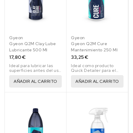
Gyeon
Gyeon
Gyeon Q2M Clay Lube
Gyeon Q2M Cure
Lubricante 500 Ml
Mantenimiento 250 Ml
17,80 €
33,25 €
Ideal para lubricar las
Ideal como producto
superficies antes del uso
Quick Detailer para el
de las barras
mantenimiento del
descontaminantes
coche con coating o sin
AÑADIR AL CARRITO
AÑADIR AL CARRITO
el