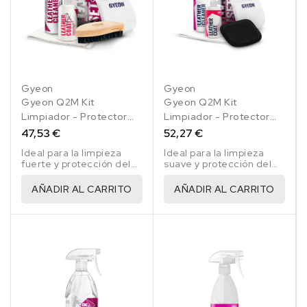
Gyeon
Gyeon
Gyeon Q2M Kit
Gyeon Q2M Kit
Limpiador - Protector
Limpiador - Protector
Cuero Fuerte
Cuero Natural
47,53 €
52,27 €
Ideal para la limpieza
Ideal para la limpieza
fuerte y protección del
suave y protección del
cuero y la piel en el
cuero y la piel en el
coche
coche.
AÑADIR AL CARRITO
AÑADIR AL CARRITO