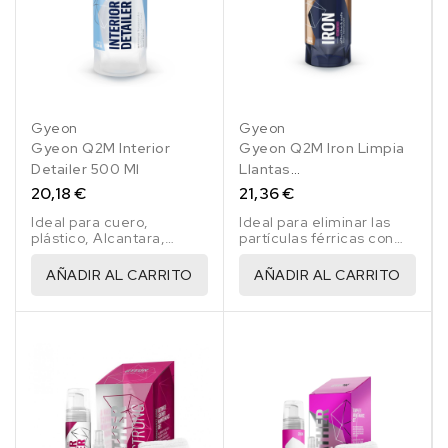
Gyeon
Gyeon
Gyeon Q2M Interior
Gyeon Q2M Iron Limpia
Detailer 500 Ml
Llantas
Descontaminador 500
20,18 €
21,36 €
Ml
Ideal para cuero,
Ideal para eliminar las
plástico, Alcantara,
partículas férricas con
textiles, vidrio y todo tipo
facilidad de todo tipo de
de molduras interiores,
llantas
AÑADIR AL CARRITO
AÑADIR AL CARRITO
acabado mate y no
pegajoso.