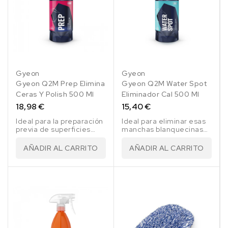
Gyeon
Gyeon
Gyeon Q2M Prep Elimina
Gyeon Q2M Water Spot
Ceras Y Polish 500 Ml
Eliminador Cal 500 Ml
18,98 €
15,40 €
Ideal para la preparación
Ideal para eliminar esas
previa de superficies
manchas blanquecinas
antes de la aplicación del
de cal producidas por el
coating
agua al evaporarse
AÑADIR AL CARRITO
AÑADIR AL CARRITO