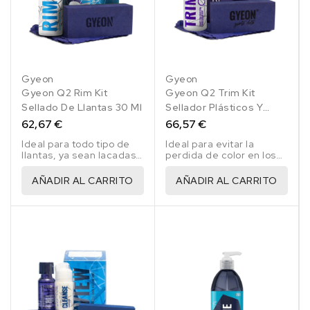
Gyeon
Gyeon
Gyeon Q2 Rim Kit
Gyeon Q2 Trim Kit
Sellado De Llantas 30 Ml
Sellador Plásticos Y
Gomas 30 Ml
62,67 €
66,57 €
Ideal para todo tipo de
Ideal para evitar la
llantas, ya sean lacadas,
perdida de color en los
pintadas, pulidas,
plásticos y gomas
aluminio, etc..
AÑADIR AL CARRITO
AÑADIR AL CARRITO