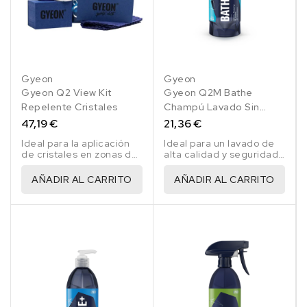
Gyeon
Gyeon
Gyeon Q2 View Kit
Gyeon Q2M Bathe
Repelente Cristales
Champú Lavado Sin
Ceras 500 Ml
47,19 €
21,36 €
Ideal para la aplicación
Ideal para un lavado de
de cristales en zonas de
alta calidad y seguridad
alta probabilidad de
sin ceras.
lluvias y heladas
AÑADIR AL CARRITO
AÑADIR AL CARRITO