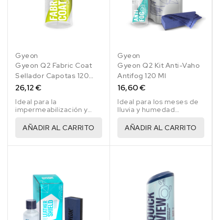
Gyeon
Gyeon
Gyeon Q2 Fabric Coat
Gyeon Q2 Kit Anti-Vaho
Sellador Capotas 120
Antifog 120 Ml
Cml
26,12 €
16,60 €
Ideal para la
Ideal para los meses de
impermeabilización y
lluvia y humedad
protección UV de
ambiental, en los que los
capotas de todo tipo
cristales se empañan y
AÑADIR AL CARRITO
AÑADIR AL CARRITO
reducen la visibilidad