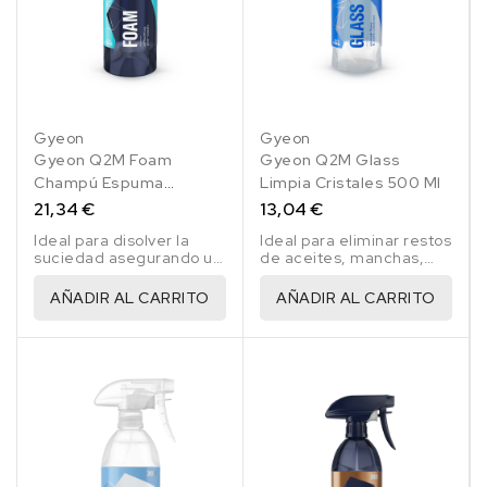
Gyeon
Gyeon
Gyeon Q2M Foam
Gyeon Q2M Glass
Champú Espuma
Limpia Cristales 500 Ml
Prelavado 1 Lt
21,34 €
13,04 €
Ideal para disolver la
Ideal para eliminar restos
suciedad asegurando un
de aceites, manchas,
lavado posterior más
grasas, restos de
intenso.
insectos, etc...
AÑADIR AL CARRITO
AÑADIR AL CARRITO