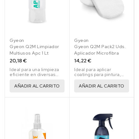
Gyeon
Gyeon
Gyeon Q2M Limpiador
Gyeon Q2M Pack2 Uds.
Multiusos Apc 1 Lt
Aplicador Microfibra
20,18 €
14,22 €
Ideal para una limpieza
Ideal para aplicar
eficiente en diversas
coatings para pintura,
superficies.
cuero, molduras,
gelcoat, etc..
AÑADIR AL CARRITO
AÑADIR AL CARRITO