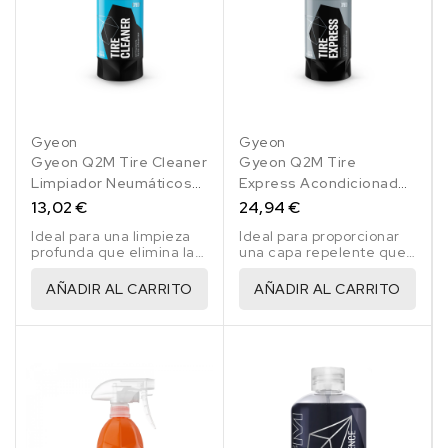
Gyeon
Gyeon
Gyeon Q2M Tire Cleaner
Gyeon Q2M Tire
Limpiador Neumáticos
Express Acondicionador
500 Ml
Neumáticos 500 Ml
13,02 €
24,94 €
Ideal para una limpieza
Ideal para proporcionar
profunda que elimina la
una capa repelente que
suciedad acumulada por
ayuda a mantener por
la contaminación.
más tiempo limpio el
AÑADIR AL CARRITO
AÑADIR AL CARRITO
neumático.