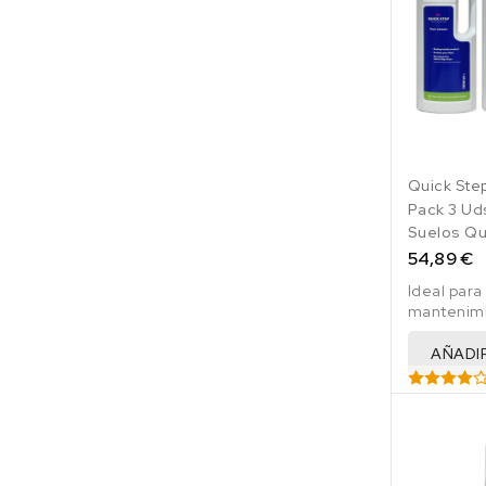
Quick Ste
Pack 3 Ud
Suelos Qui
54,89 €
Ideal para
mantenimi
de suelos
vinilicos y
AÑADI