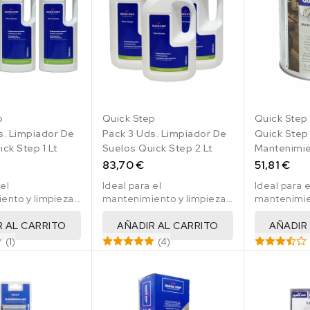
p
Quick Step
Quick Step
s. Limpiador De
Pack 3 Uds. Limpiador De
Quick Step
ck Step 1 Lt
Suelos Quick Step 2 Lt
Mantenimie
Blanco 1 Lt
83,70 €
51,81 €
 el
Ideal para el
Ideal para e
ento y limpieza
mantenimiento y limpieza
mantenimie
 laminados,
de suelos laminados,
parquet Qu
 parquet.
vinilicos y parquet.
R AL CARRITO
AÑADIR AL CARRITO
AÑADIR
(1)
(4)