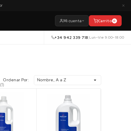
×
or
Mi cuenta
Carrito
0
+34 942 339 718
|
Lun–Vie 9:00–18:00
Ordenar Por:
Nombre, A a Z

(1)