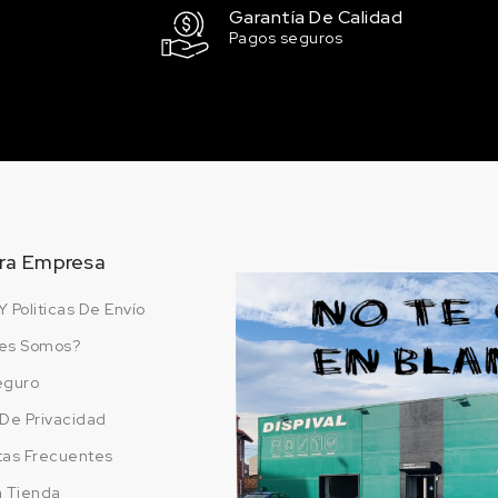
Garantía De Calidad
Pagos seguros
ra Empresa
Y Politicas De Envío
es Somos?
eguro
a De Privacidad
tas Frecuentes
a Tienda