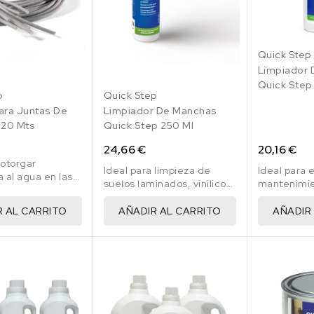
Quick Step
Limpiador 
Quick Step 
p
Quick Step
ara Juntas De
Limpiador De Manchas
 20 Mts
Quick Step 250 Ml
24,66 €
20,16 €
 otorgar
Ideal para limpieza de
Ideal para e
a al agua en las
suelos laminados, vinilicos
mantenimie
y parquet.
de suelos 
vinilicos y 
R AL CARRITO
AÑADIR AL CARRITO
AÑADIR