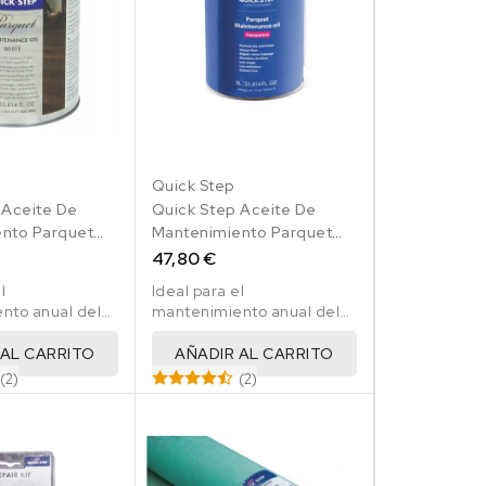
Quick Step
 Aceite De
Quick Step Aceite De
nto Parquet
Mantenimiento Parquet
Transparente 1 Lt
47,80 €
l
Ideal para el
nto anual del
mantenimiento anual del
ick Step
parquet Quick Step
 AL CARRITO
AÑADIR AL CARRITO
(2)
(2)