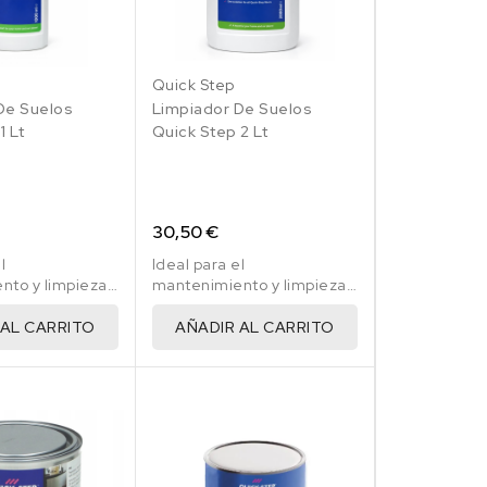
Quick Step
De Suelos
Limpiador De Suelos
1 Lt
Quick Step 2 Lt
30,50 €
l
Ideal para el
nto y limpieza
mantenimiento y limpieza
laminados,
de suelos laminados,
parquet.
vinilicos y parquet.
 AL CARRITO
AÑADIR AL CARRITO