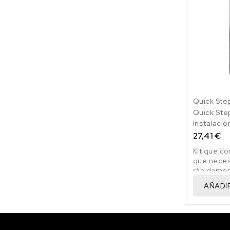
Quick Ste
Quick Ste
Instalació
Laminado
27,41 €
Kit que co
que necesi
rápidamen
dañarlo
AÑADI