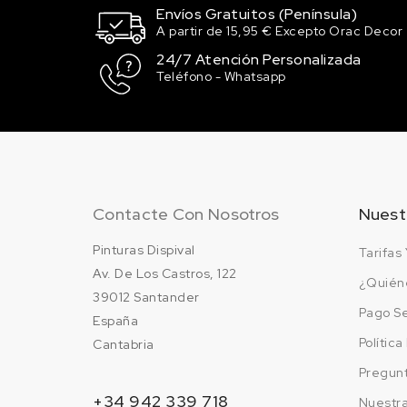
Envíos Gratuitos (Península)
A partir de 15,95 € Excepto Orac Decor
24/7 Atención Personalizada
Teléfono - Whatsapp
Contacte Con Nosotros
Nuest
Pinturas Dispival
Tarifas 
Av. De Los Castros, 122
¿Quién
39012 Santander
Pago S
España
Polític
Cantabria
Pregun
+34 942 339 718
Nuestr