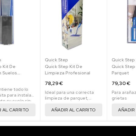
p
Quick Step
Quick Step
p Kit De
Quick Step Kit De
Quick Step
n Suelos
Limpieza Profesional
Parquet
s
78,29 €
79,30 €
ntiene todo lo
Ideal para una correcta
Para araña
ta para instalar
limpieza de parquet,
grietas
te su suelo sin
laminados y vinilos.
R AL CARRITO
AÑADIR AL CARRITO
AÑADIR