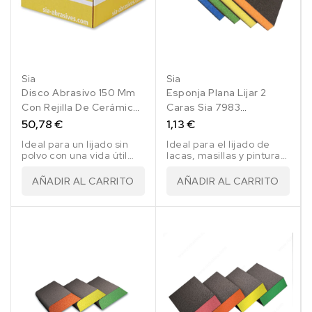
Sia
Sia
Disco Abrasivo 150 Mm
Esponja Plana Lijar 2
Con Rejilla De Cerámica
Caras Sia 7983
50 Uds.
120X98X13 Mm
50,78 €
1,13 €
Ideal para un lijado sin
Ideal para el lijado de
polvo con una vida útil
lacas, masillas y pinturas
más larga
en yesos, madera,
metal, etc..
AÑADIR AL CARRITO
AÑADIR AL CARRITO