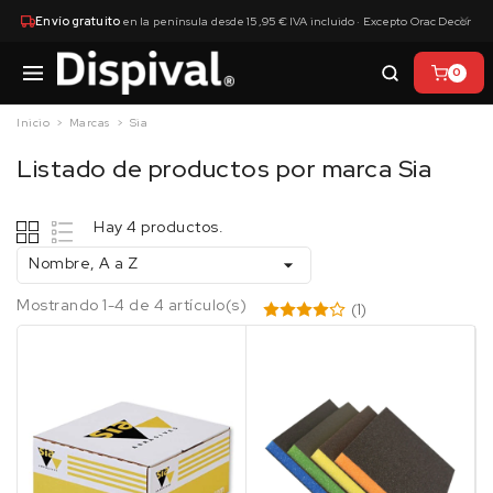
×
Envío gratuito
en la península desde 15,95 € IVA incluido · Excepto Orac Decor
0
Inicio
Marcas
Sia
Listado de productos por marca Sia
Hay 4 productos.
Nombre, A a Z

Mostrando 1-4 de 4 artículo(s)
(1)