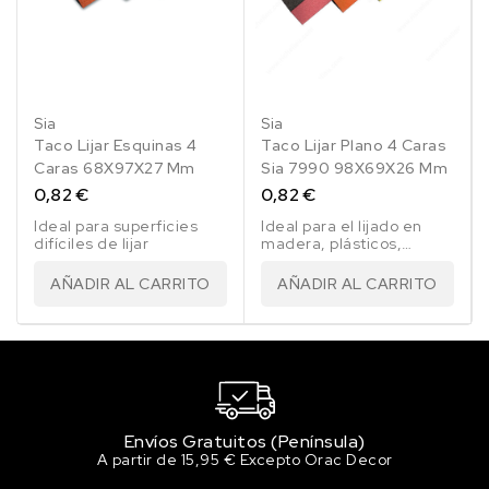
Sia
Sia
Taco Lijar Esquinas 4
Taco Lijar Plano 4 Caras
Caras 68X97X27 Mm
Sia 7990 98X69X26 Mm
0,82 €
0,82 €
Ideal para superficies
Ideal para el lijado en
difíciles de lijar
madera, plásticos,
pinturas, barnices, etc..
AÑADIR AL CARRITO
AÑADIR AL CARRITO
Envíos Gratuitos (Península)
A partir de 15,95 € Excepto Orac Decor