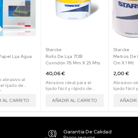
Starcke
Starcke
Papel Lija Agua
Rollo De Lija 713B
Metros De L
Corindón 115 Mm X 25 Mts
Cm X 1 Mt
40,06 €
2,00 €
 abrasivo al
Abrasivo ideal para el
Abrasivo id
el lijado de
lijado fácil y rápido de
lijado fácil
s.
diversos materiales.
diversos ma
R AL CARRITO
AÑADIR AL CARRITO
AÑADIR
Garantía De Calidad
Pagos seguros