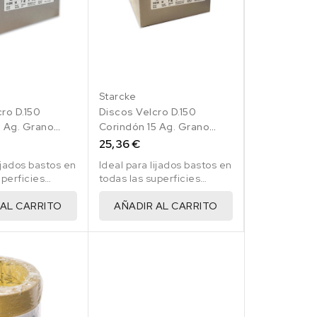
Starcke
ro D.150
Discos Velcro D.150
5 Ag. Grano
Corindón 15 Ag. Grano
.
P60 50 Uds.
25,36 €
lijados bastos en
Ideal para lijados bastos en
uperficies
todas las superficies
pintadas
 AL CARRITO
AÑADIR AL CARRITO