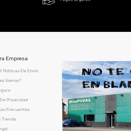
ra Empresa
Y Politicas De Envío
es Somos?
eguro
a De Privacidad
tas Frecuentes
a Tienda
egal