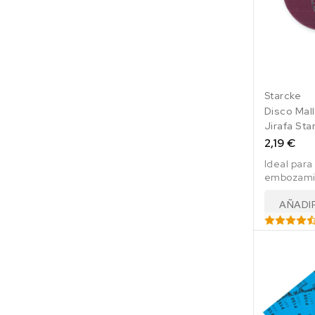
Starcke
Disco Mal
Jirafa Sta
2,19 €
Ideal para 
embozami
aspiración
tipo "jirafa
AÑADI