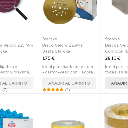
Starcke
Starcke
la Velcro 225 Mm
Disco Velcro 225Mm
Discos Velc
rcke
Jirafa Starcke
Corindón 1
P40 50 Uds
1,75 €
28,16 €
lijado sin
Ideal para lijado de pladur
Ideal para 
ento y máxima
- cartón-yeso con lijadoras
todas las s
 con lijadoras
tipo "jirafa".
pintadas
".
R AL CARRITO
AÑADIR AL CARRITO
AÑADIR
(7)
(2)