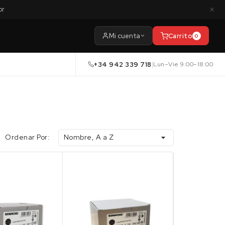
×
or
Mi cuenta
Carrito
0
+34 942 339 718
|
Lun–Vie 9:00–18:00
Ordenar Por:
Nombre, A a Z
