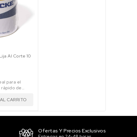
ija Al Corte 10
eal para el
 y rápido de
teriales.
 AL CARRITO
Ofertas Y Precios Exclusivos
Entregas en 24-48 horas