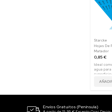
Starcke
Hojas De 
Matador
0,85 €
Ideal como
agua para 
superficie
AÑADI
Envíos Gratuitos (Península)
A partir de 15,95 € Excepto Orac Decor