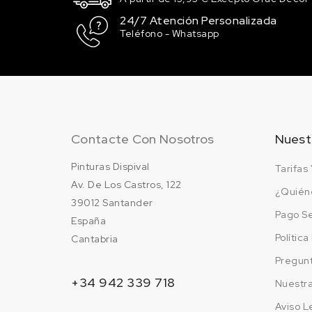
24/7 Atención Personalizada
Teléfono - Whatsapp
Contacte Con Nosotros
Nuest
Pinturas Dispival
Tarifas 
Av. De Los Castros, 122
¿Quién
39012 Santander
Pago S
España
Polític
Cantabria
Pregun
+34 942 339 718
Nuestr
Aviso L