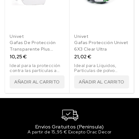
Univet
Univet
Gafas De Protección
Gafas Protección Univet
Transparente Plus
6X3 Clear Ultra
506Up
10,25 €
21,02 €
Ideal para la protección
Ideal para Líquidos,
contra las partículas a
Partículas de polvo
alta velocidad baja
gruesas y Metal fundido
energía. Protección
y sólidos candentes.
AÑADIR AL CARRITO
AÑADIR AL CARRITO
contra las partículas A.V.
temperaturas extremas.
Envíos Gratuitos (Península)
A partir de 15,95 € Excepto Orac Decor