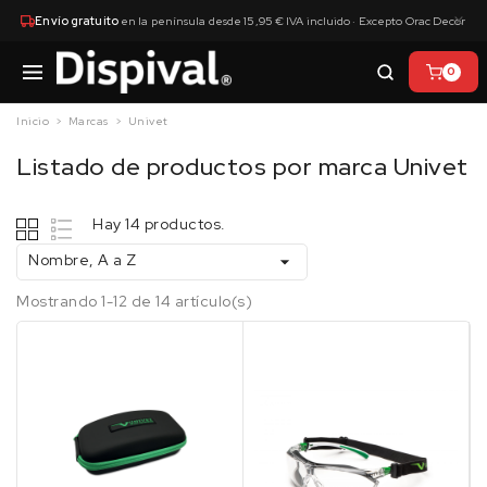
×
Envío gratuito
en la península desde 15,95 € IVA incluido · Excepto Orac Decor
0
Inicio
Marcas
Univet
Listado de productos por marca Univet
Hay 14 productos.
Nombre, A a Z

Mostrando 1-12 de 14 artículo(s)