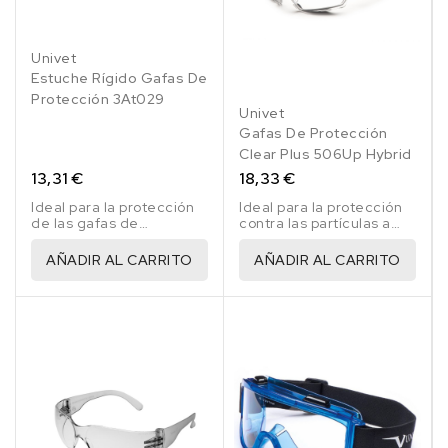
Univet
Estuche Rígido Gafas De
Protección 3At029
Univet
Gafas De Protección
Clear Plus 506Up Hybrid
13,31 €
18,33 €
Ideal para la protección
Ideal para la protección
de las gafas de
contra las partículas a
seguridad en la mochila
alta velocidad baja
de trabajo.
energía. Protección
AÑADIR AL CARRITO
AÑADIR AL CARRITO
contra las partículas A.V.
temperaturas extremas.