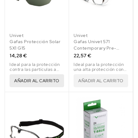
Univet
Univet
Gafas Protección Solar
Gafas Univet 571
5X1 G15
Contemporary Pre-
Graduadas
14,28 €
22,57 €
Ideal para la protección
Ideal para la protección
contra las partículas a
una alta protección con
alta velocidad - baja
diferentes
energía; Protección
graduaciones.
AÑADIR AL CARRITO
AÑADIR AL CARRITO
contra las partículas A.V.
- a temperaturas
extremas