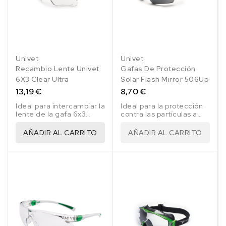
Univet
Univet
Recambio Lente Univet
Gafas De Protección
6X3 Clear Ultra
Solar Flash Mirror 506Up
13,19 €
8,70 €
Ideal para intercambiar la
Ideal para la protección
lente de la gafa 6x3
contra las partículas a
Clear Ultra
alta velocidad baja
energía. Protección
AÑADIR AL CARRITO
AÑADIR AL CARRITO
contra las partículas A.V.,
temperaturas extremas.