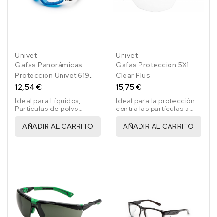
Univet
Univet
Gafas Panorámicas
Gafas Protección 5X1
Protección Univet 619
Clear Plus
Clear
12,54 €
15,75 €
Ideal para Líquidos,
Ideal para la protección
Partículas de polvo
contra las partículas a
gruesas, gas y particulas
alta velocidad - baja
de polvo finas y metal
energía 45 m/s T
AÑADIR AL CARRITO
AÑADIR AL CARRITO
fundido y sólidos
Protección contra las
candentes.
partículas A.V. - a
temperaturas"extremas.