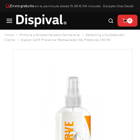
×
Envío gratuito
en la península desde 15,95 € IVA incluido · Excepto Orac Decor
0
Inicio
Pintura y Accesorios para Carrocería
Detailing y Cuidado del
Coche
Gyeon Q2M Preserve Restaurador De Plásticos 250 Ml