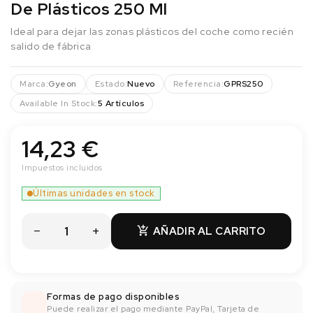
De Plásticos 250 Ml
Ideal para dejar las zonas plásticos del coche como recién
salido de fábrica
Marca:
Gyeon
Estado:
Nuevo
Referencia:
GPRS250
Available In Stock:
5 Artículos
14,23 €
Impuestos incluidos
Últimas unidades en stock
AÑADIR AL CARRITO

Formas de pago disponibles
Puede realizar el pago mediante PayPal, Tarjeta de