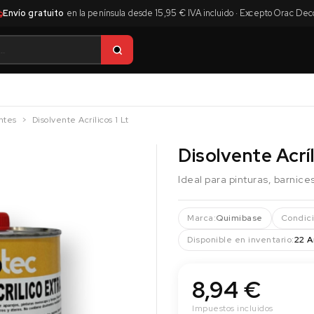
Envío gratuito
en la península desde 15,95 € IVA incluido · Excepto Orac Dec
ntes
Disolvente Acrílicos 1 Lt
Disolvente Acríl
Ideal para pinturas, barnice
Marca:
Quimibase
Condici
Disponible en inventario:
22 A
8,94 €
Impuestos incluidos