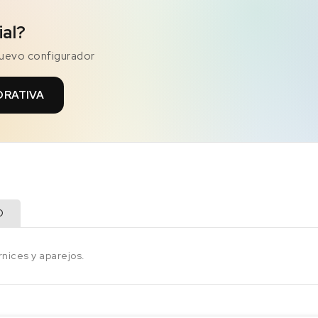
ial?
nuevo configurador
ORATIVA
O
rnices y aparejos.