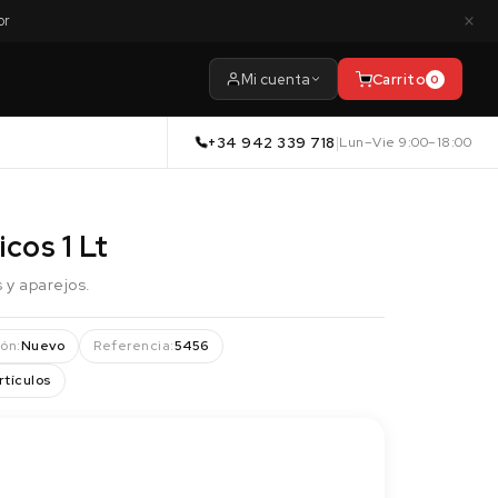
×
or
Mi cuenta
Carrito
0
+34 942 339 718
|
Lun–Vie 9:00–18:00
icos 1 Lt
s y aparejos.
ón:
Nuevo
Referencia:
5456
rtículos