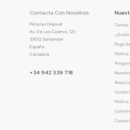
Contacta Con Nosotros
Nuest
Pinturas Dispival
Tarifas 
Av. De Los Castros, 122
¿Quién
39012 Santander
Pago S
España
Polític
Cantabria
Pregun
+34 942 339 718
Nuestr
Aviso L
Condici
Polític
Colorím
Contac