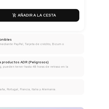
AÑADIR A LA CESTA

onibles
mediante PayPal, Tarjeta de crédito, Bizum o
ra productos ADR (Peligrosos)
g, pueden tener hasta 48 horas de retraso en la
ña, Portugal, Francia, Italia y Alemania.