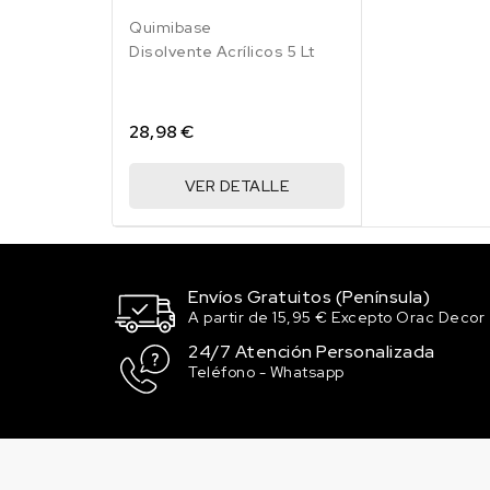
Quimibase
Disolvente Acrílicos 5 Lt
28,98 €
VER DETALLE
Envíos Gratuitos (Península)
A partir de 15,95 € Excepto Orac Decor
24/7 Atención Personalizada
Teléfono - Whatsapp