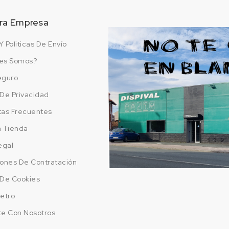
ra Empresa
Y Politicas De Envío
es Somos?
eguro
a De Privacidad
tas Frecuentes
a Tienda
egal
ones De Contratación
a De Cookies
etro
te Con Nosotros