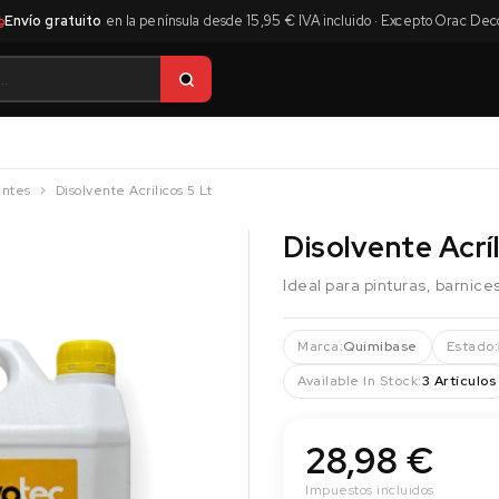
Envío gratuito
en la península desde 15,95 € IVA incluido · Excepto Orac Dec
entes
Disolvente Acrílicos 5 Lt
Disolvente Acríl
Ideal para pinturas, barnice
Marca:
Quimibase
Estado:
Available In Stock:
3 Artículos
28,98 €
Impuestos incluidos