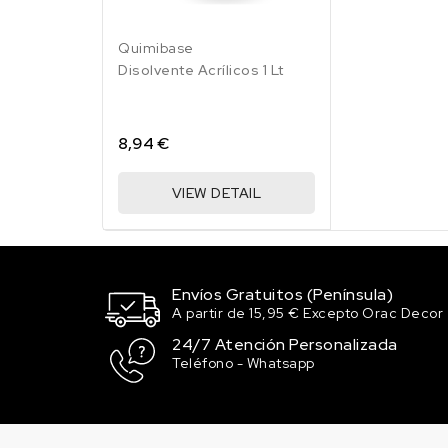
Quimibase
Disolvente Acrílicos 1 Lt
8,94 €
VIEW DETAIL
Envíos Gratuitos (Península)
A partir de 15,95 € Excepto Orac Decor
24/7 Atención Personalizada
Teléfono - Whatsapp