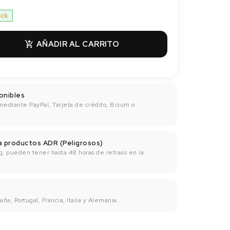
ock
AÑADIR AL CARRITO

onibles
mediante PayPal, Tarjeta de crédito, Bizum o
ra productos ADR (Peligrosos)
g, pueden tener hasta 48 horas de retraso en la
ña, Portugal, Francia, Italia y Alemania.