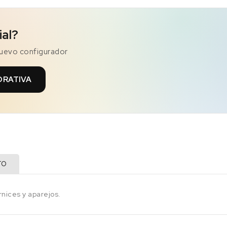
ial?
nuevo configurador
ORATIVA
TO
rnices y aparejos.