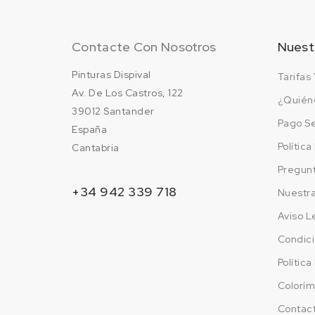
Contacte Con Nosotros
Nuest
Pinturas Dispival
Tarifas 
Av. De Los Castros, 122
¿Quién
39012 Santander
Pago S
España
Polític
Cantabria
Pregun
+34 942 339 718
Nuestr
Aviso L
Condici
Polític
Colorím
Contac