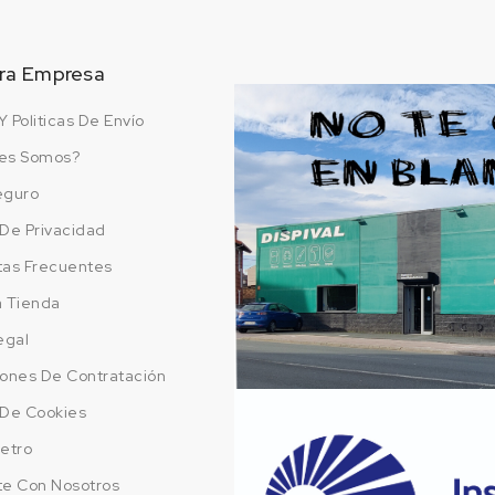
ra Empresa
Y Politicas De Envío
es Somos?
eguro
a De Privacidad
tas Frecuentes
a Tienda
egal
ones De Contratación
a De Cookies
etro
te Con Nosotros