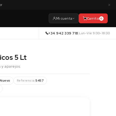
×
or
Mi cuenta
Carrito
0
+34 942 339 718
|
Lun–Vie 9:00–18:00
icos 5 Lt
s y aparejos.
Nuevo
Referencia:
5457