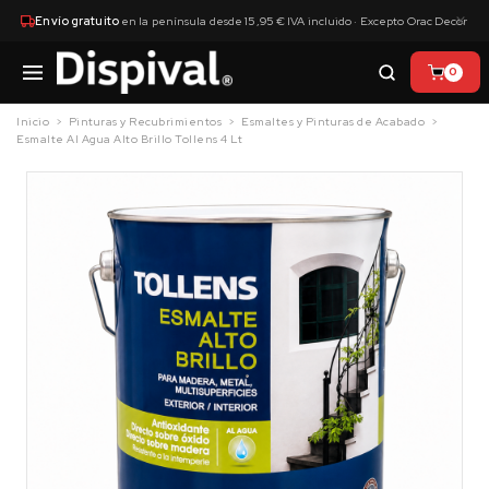
×
Envío gratuito
en la península desde 15,95 € IVA incluido · Excepto Orac Decor
0
Inicio
Pinturas y Recubrimientos
Esmaltes y Pinturas de Acabado
Esmalte Al Agua Alto Brillo Tollens 4 Lt