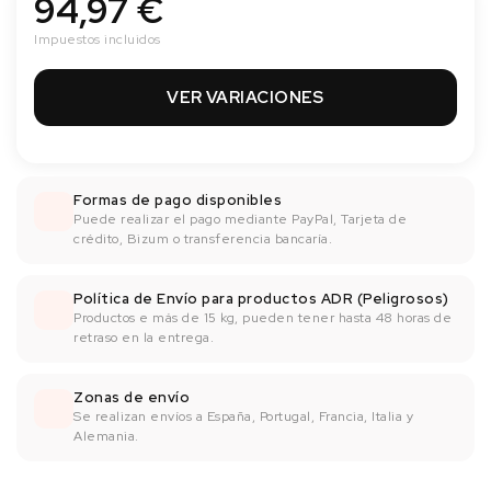
94,97 €
Impuestos incluidos
VER VARIACIONES
Formas de pago disponibles
Puede realizar el pago mediante PayPal, Tarjeta de
crédito, Bizum o transferencia bancaría.
Política de Envío para productos ADR (Peligrosos)
Productos e más de 15 kg, pueden tener hasta 48 horas de
retraso en la entrega.
Zonas de envío
Se realizan envíos a España, Portugal, Francia, Italia y
Alemania.