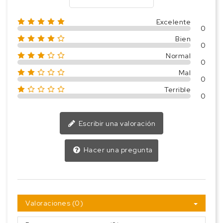
Excelente
0
Bien
0
Normal
0
Mal
0
Terrible
0
Escribir una valoración
Hacer una pregunta
Valoraciones (0)