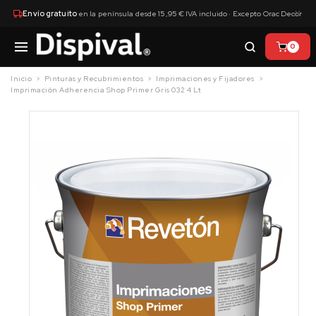
×
Envío gratuito
en la península desde 15,95 € IVA incluido · Excepto Orac Decor
0
Inicio
Pinturas y Recubrimientos
Imprimaciones y Fijadores
Imprimación Adherencia Shop Primer Gris 032 4 Lt