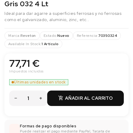
Gris 032 4 Lt
Ideal para dar agarre a superficies ferrosas y no ferrosas
como el galvanizado, aluminio, zinc, etc..
Marca:
Reveton
Estado:
Nuevo
Referencia:
70350324
Available In Stock:
1 Artículo
77,71 €
Impuestos incluidos
Últimas unidades en stock
AÑADIR AL CARRITO

Formas de pago disponibles
Puede realizar el pago mediante PayPal, Tarjeta de