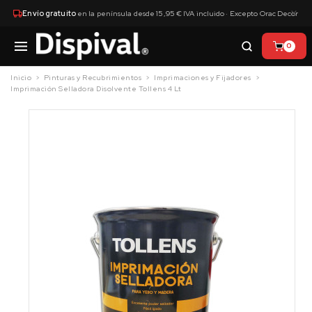
×
Envío gratuito
en la península desde 15,95 € IVA incluido · Excepto Orac Decor
0
Inicio
Pinturas y Recubrimientos
Imprimaciones y Fijadores
Imprimación Selladora Disolvente Tollens 4 Lt