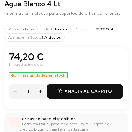
Agua Blanco 4 Lt
Imprimación multiuso para soportes de difícil adherencia.
Marca:
Tollens
Estado:
Nuevo
Referencia:
81031004
Available In Stock:
3 Artículos
74,20 €
Impuestos incluidos
Últimas unidades en stock
AÑADIR AL CARRITO

Formas de pago disponibles
Puede realizar el pago mediante PayPal, Tarjeta de
crédito, Bizum o transferencia bancaría.