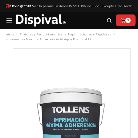
×
Envío gratuito
en la península desde 15,95 € IVA incluido · Excepto Orac Decor
0
Inicio
Pinturas y Recubrimientos
Imprimaciones y Fijadores
Imprimación Máxima Adherencia Al Agua Blanco 4 Lt