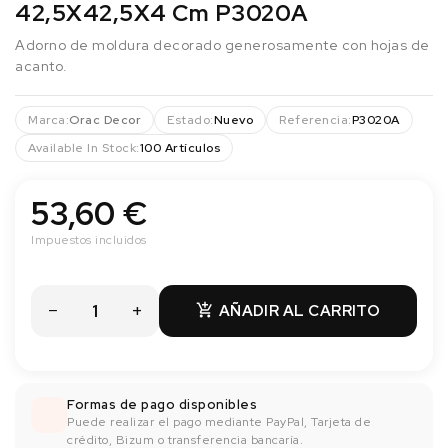
42,5X42,5X4 Cm P3020A
Adorno de moldura decorado generosamente con hojas de
acanto.
Marca:
Orac Decor
Estado:
Nuevo
Referencia:
P3020A
Available In Stock:
100 Artículos
53,60 €
Impuestos incluidos
AÑADIR AL CARRITO

Formas de pago disponibles
Puede realizar el pago mediante PayPal, Tarjeta de
crédito, Bizum o transferencia bancaría.