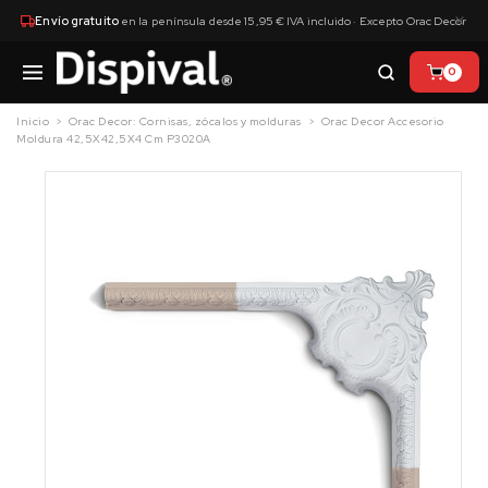
×
Envío gratuito
en la península desde 15,95 € IVA incluido · Excepto Orac Decor
0
Inicio
Orac Decor: Cornisas, zócalos y molduras
Orac Decor Accesorio
Moldura 42,5X42,5X4 Cm P3020A