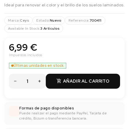
Ideal para renovar el color y el brillo de los suelos laminados.
Marca:
Ceys
Estado:
Nuevo
Referencia:
700411
Available In Stock:
3 Artículos
6,99 €
Impuestos incluidos
Últimas unidades en stock
AÑADIR AL CARRITO

Formas de pago disponibles
Puede realizar el pago mediante PayPal, Tarjeta de
crédito, Bizum o transferencia bancaría.