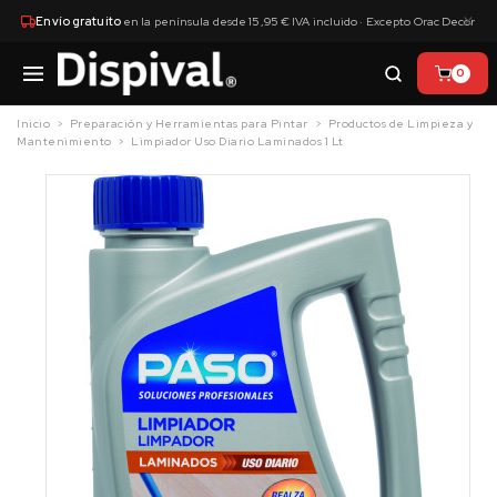
×
Envío gratuito
en la península desde 15,95 € IVA incluido · Excepto Orac Decor
0
Inicio
Preparación y Herramientas para Pintar
Productos de Limpieza y
Mantenimiento
Limpiador Uso Diario Laminados 1 Lt