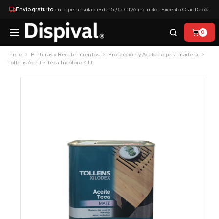
×
Envío gratuito
en la península desde 15,95 € IVA incluido · Excepto Orac Decor
0
Inicio
Pinturas y Recubrimientos
Protección y Acabado para madera
Tollens Aceite Teca Incoloro 4 Lt