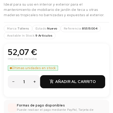
Ideal para su uso en interior y exterior para el
mantenimiento de mobiliario de jardín de teca u otras
maderas tropicales no barnizadas y expuestas al exterior.
Marca:
Tollens
Estado:
Nuevo
Referencia:
85515004
Available In Stock:
9 Artículos
52,07 €
Impuestos incluidos
Últimas unidades en stock
AÑADIR AL CARRITO

Formas de pago disponibles
Puede realizar el pago mediante PayPal, Tarjeta de