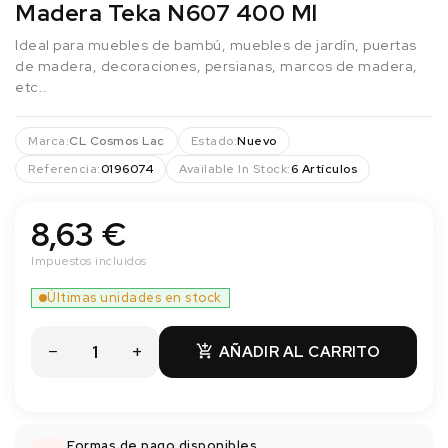
Madera Teka N607 400 Ml
Ideal para muebles de bambú, muebles de jardín, puertas
de madera, decoraciones, persianas, marcos de madera,
etc..
Marca:
CL Cosmos Lac
Estado:
Nuevo
Referencia:
0196074
Available In Stock:
6 Artículos
8,63 €
Impuestos incluidos
Últimas unidades en stock
AÑADIR AL CARRITO

Formas de pago disponibles