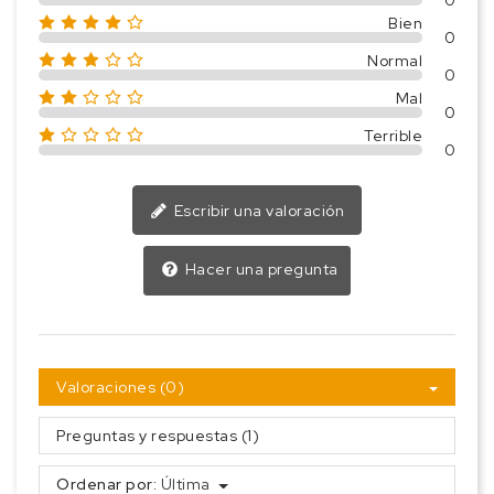
0
Bien
0
Normal
0
Mal
0
Terrible
0
Escribir una valoración
Hacer una pregunta
Valoraciones (0)
Preguntas y respuestas (1)
Ordenar por:
Última