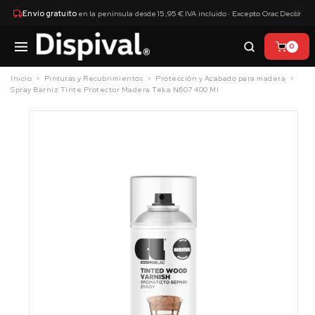
×
Envío gratuito
en la península desde 15,95 € IVA incluido · Excepto Orac Decor
0
Inicio
Pinturas y Recubrimientos
Protección y Acabado para madera
Spray Barniz Tinte Protector Madera Teka N607 400 Ml