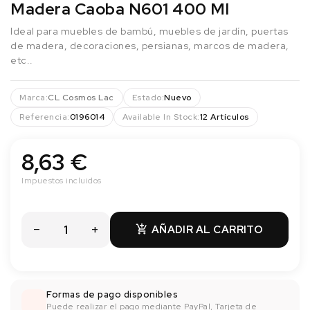
Madera Caoba N601 400 Ml
Ideal para muebles de bambú, muebles de jardín, puertas
de madera, decoraciones, persianas, marcos de madera,
etc..
Marca:
CL Cosmos Lac
Estado:
Nuevo
Referencia:
0196014
Available In Stock:
12 Artículos
8,63 €
Impuestos incluidos
AÑADIR AL CARRITO

Formas de pago disponibles
Puede realizar el pago mediante PayPal, Tarjeta de