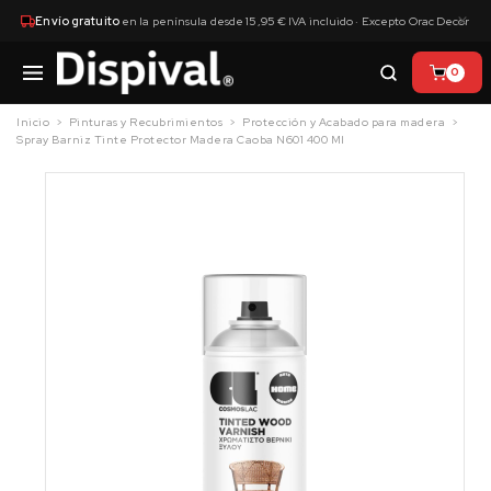
×
Envío gratuito
en la península desde 15,95 € IVA incluido · Excepto Orac Decor
0
Inicio
Pinturas y Recubrimientos
Protección y Acabado para madera
Spray Barniz Tinte Protector Madera Caoba N601 400 Ml