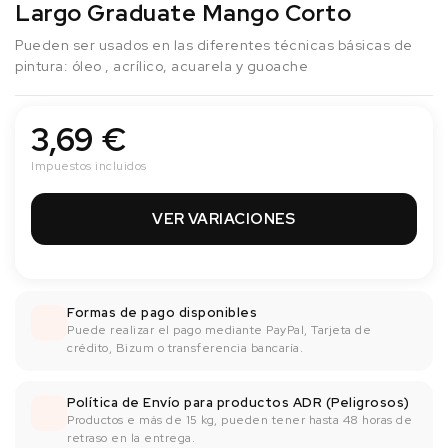
Largo Graduate Mango Corto
Pueden ser usados en las diferentes técnicas básicas de
pintura: óleo , acrílico, acuarela y guoache
3,69 €
Impuestos incluidos
VER VARIACIONES
Formas de pago disponibles
Puede realizar el pago mediante PayPal, Tarjeta de
crédito, Bizum o transferencia bancaría.
Política de Envío para productos ADR (Peligrosos)
Productos e más de 15 kg, pueden tener hasta 48 horas de
retraso en la entrega.