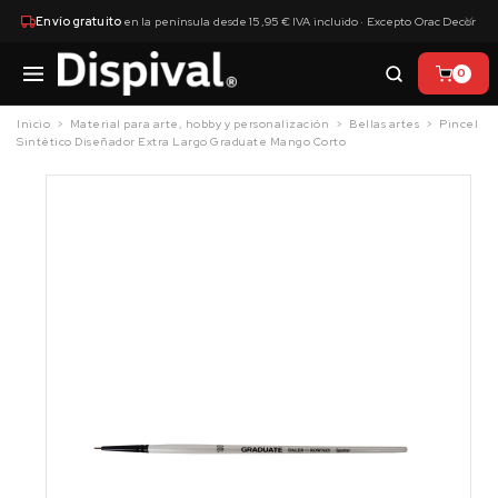
×
Envío gratuito
en la península desde 15,95 € IVA incluido · Excepto Orac Decor
0
Inicio
Material para arte, hobby y personalización
Bellas artes
Pincel
Sintético Diseñador Extra Largo Graduate Mango Corto