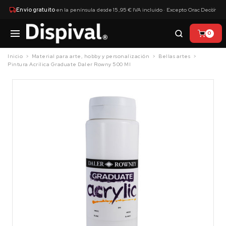
×
Envío gratuito
en la península desde 15,95 € IVA incluido · Excepto Orac Decor
0
Inicio
Material para arte, hobby y personalización
Bellas artes
Pintura Acrílica Graduate Daler Rowny 500 Ml