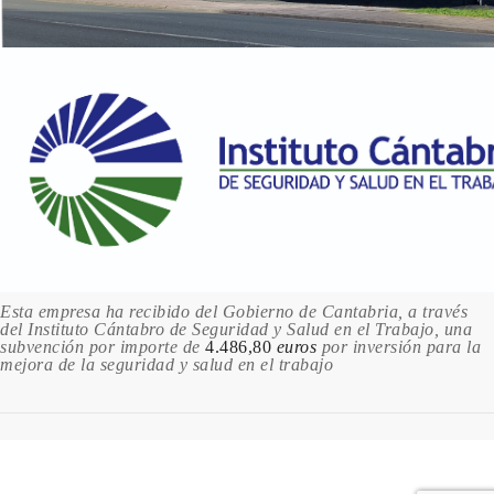
450 VIOLET / VIOLETA
10.56 €
Sin stock
500 CADMIUM RED HUE / ROJO DE CADMIO
10.56 €
Sin stock
504 CADMIUM RED DEEP HUE / ROJO DE
CADMIO OSCURO
10.56 €
Sin stock
Esta empresa ha recibido del Gobierno de Cantabria, a través
537 PERMANENT ROSE / ROSA
del Instituto Cántabro de Seguridad y Salud en el Trabajo, una
PERMANENTE
subvención por importe de
4.486,80
euros
por inversión para la
10.56 €
mejora de la seguridad y salud en el trabajo
Sin stock
540 PRIMARY RED / ROJO PRIMARIO
10.56 €
Sin stock