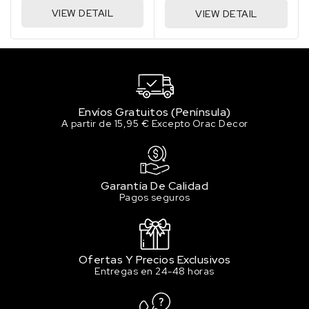
10.56 €
VIEW DETAIL
VIEW DETAIL
Sin stock
159 PRIMARY BLUE / AZUL PRIMARIO
10.56 €
Sin stock
201 BURNT SIENNA / TIERRA DE SIENA
Envíos Gratuitos (Península)
QUEMADA
A partir de 15,95 € Excepto Orac Decor
10.56 €
Sin stock
225 BURNT UMBER / TIERRA SOMBRA
Garantía De Calidad
TOSTADA
Pagos seguros
10.56 €
Sin stock
247 RAW UMBER / TIERRA SOMBRA
NATURAL
Ofertas Y Precios Exclusivos
10.56 €
Entregas en 24-48 horas
Sin stock