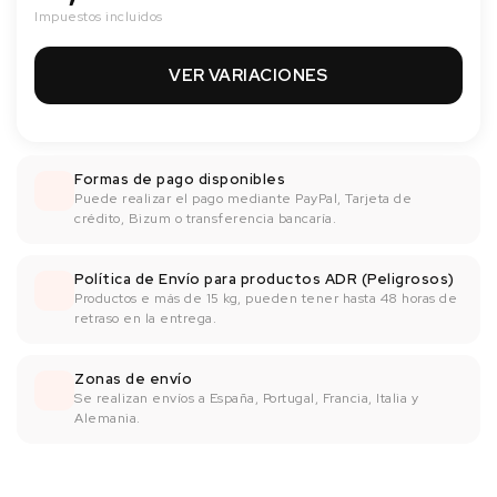
Impuestos incluidos
VER VARIACIONES
Formas de pago disponibles
Puede realizar el pago mediante PayPal, Tarjeta de
crédito, Bizum o transferencia bancaría.
Política de Envío para productos ADR (Peligrosos)
Productos e más de 15 kg, pueden tener hasta 48 horas de
retraso en la entrega.
Zonas de envío
Se realizan envíos a España, Portugal, Francia, Italia y
Alemania.