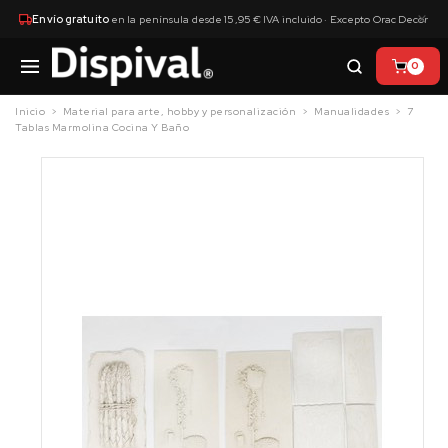
×
Envío gratuito
en la península desde 15,95 € IVA incluido · Excepto Orac Decor
0
Inicio
Material para arte, hobby y personalización
Manualidades
7
Tablas Marmolina Cocina Y Baño