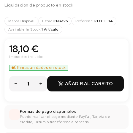
Liquidación de producto en stock
Marca:
Dispival
Estado:
Nuevo
Referencia:
LOTE 34
Available In Stock:
1 Artículo
18,10 €
Impuestos incluidos
Últimas unidades en stock
AÑADIR AL CARRITO

Formas de pago disponibles
Puede realizar el pago mediante PayPal, Tarjeta de
crédito, Bizum o transferencia bancaría.