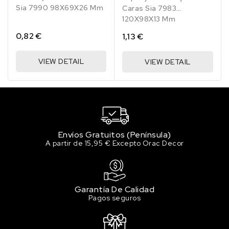
Sia 7990 98X69X26 Mm
Caras Sia 7983
99 en stock
120X98X13 Mm
Sapelly Africano 514
0,82 €
1,13 €
9.49 €
100 en stock
VIEW DETAIL
VIEW DETAIL
Teca de Java 503
9.49 €
100 en stock
Wengué Tropical 507
9.49 €
99 en stock
Envíos Gratuitos (Península)
A partir de 15,95 € Excepto Orac Decor
Garantía De Calidad
Pagos seguros