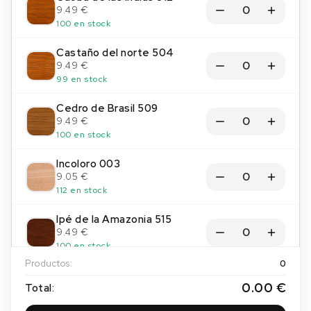
9.49 €
100 en stock
Castaño del norte 504
9.49 €
99 en stock
Cedro de Brasil 509
9.49 €
100 en stock
Incoloro 003
9.05 €
112 en stock
Ipé de la Amazonia 515
9.49 €
100 en stock
Productos:
0
Iroko de Tanzania 513
0.00 €
Total:
9.49 €
100 en stock