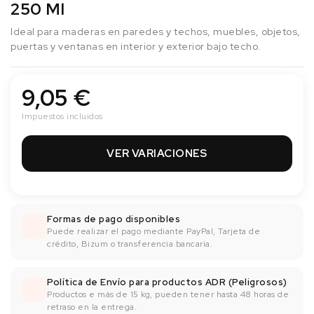
250 Ml
Ideal para maderas en paredes y techos, muebles, objetos,
puertas y ventanas en interior y exterior bajo techo.
9,05 €
Impuestos incluidos
VER VARIACIONES
Formas de pago disponibles
Puede realizar el pago mediante PayPal, Tarjeta de
crédito, Bizum o transferencia bancaría.
Política de Envío para productos ADR (Peligrosos)
Productos e más de 15 kg, pueden tener hasta 48 horas de
retraso en la entrega.