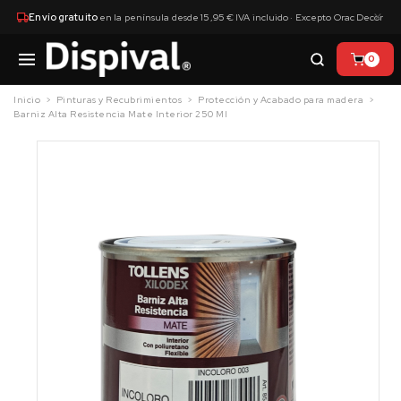
×
Envío gratuito
en la península desde 15,95 € IVA incluido · Excepto Orac Decor
0
Inicio
Pinturas y Recubrimientos
Protección y Acabado para madera
Barniz Alta Resistencia Mate Interior 250 Ml