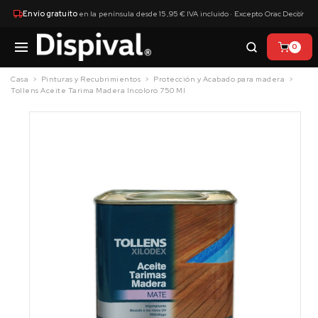
×
Envío gratuito
en la península desde 15,95 € IVA incluido · Excepto Orac Decor
0
Casa
Pinturas y Recubrimientos
Protección y Acabado para madera
Tollens Aceite Tarima Madera Incoloro 750 Ml