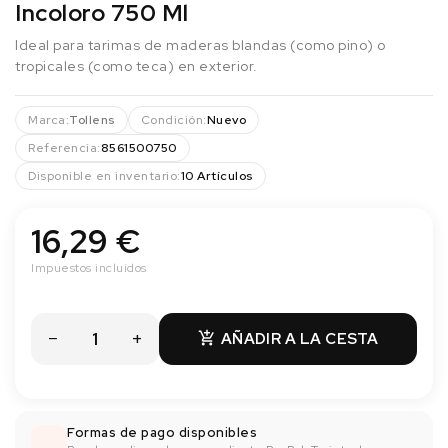
Incoloro 750 Ml
Ideal para tarimas de maderas blandas (como pino) o
tropicales (como teca) en exterior.
Marca:
Tollens
Condición:
Nuevo
Referencia:
8561500750
Disponible en inventario:
10 Artículos
16,29 €
Impuestos incluidos
AÑADIR A LA CESTA

Formas de pago disponibles