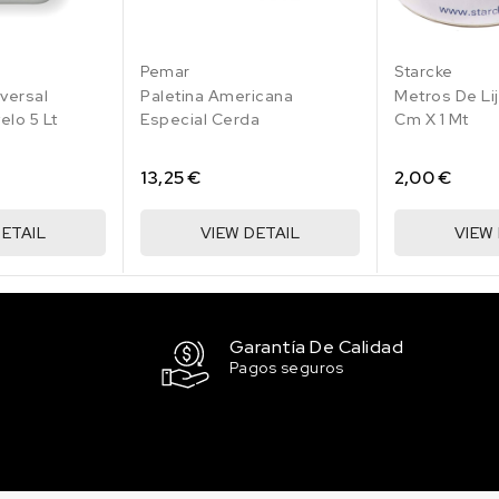
Pemar
Starcke
versal
Paletina Americana
Metros De Lij
elo 5 Lt
Especial Cerda
Cm X 1 Mt
13,25 €
2,00 €
DETAIL
VIEW DETAIL
VIEW
Garantía De Calidad
Pagos seguros