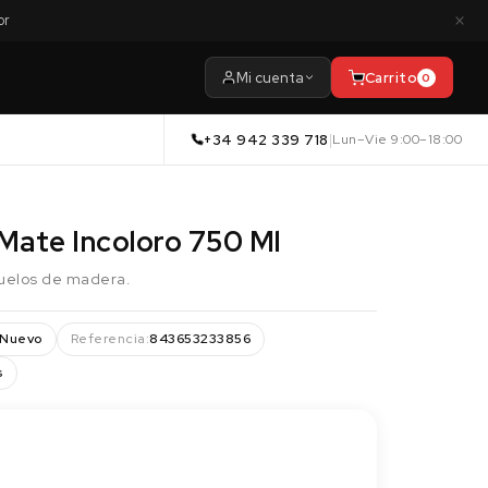
×
or
Mi cuenta
Carrito
0
+34 942 339 718
|
Lun–Vie 9:00–18:00
Mate Incoloro 750 Ml
suelos de madera.
Nuevo
Referencia:
843653233856
s