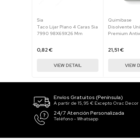
Sia
Quimibase
Taco Lijar Plano 4 Caras Sia
Disolvente Uni
7990 98X69X26 Mm
Premium Antiv
0,82 €
21,51 €
VIEW DETAIL
VIEW 
Envíos Gratuitos (Península)
A partir de 15,95 € Excepto Orac Decor
24/7 Atención Personalizada
Teléfono - Whatsapp