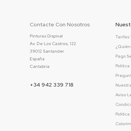
Contacte Con Nosotros
Nuest
Pinturas Dispival
Tarifas 
Av. De Los Castros, 122
¿Quién
39012 Santander
Pago S
España
Polític
Cantabria
Pregun
+34 942 339 718
Nuestr
Aviso L
Condici
Polític
Colorím