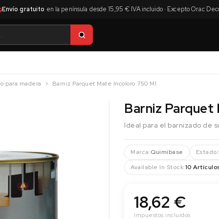
Envío gratuito
en la península desde 15,95 € IVA incluido · Excepto Orac Dec
do para madera
Barniz Parquet Mate Incoloro 750 Ml
Barniz Parquet 
Ideal para el barnizado de 
Marca:
Quimibase
Estado:
Available In Stock:
10 Artículo
18,62 €
Impuestos incluidos