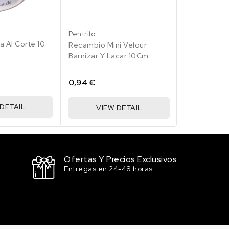
Pentrilo
Rodillo Barn
Cm
Pentrilo
a Al Corte 10
Recambio Mini Velour
5,78 €
Barnizar Y Lacar 10Cm
VIE
0,94 €
 DETAIL
VIEW DETAIL
Ofertas Y Precios Exclusivos
Entregas en 24-48 horas