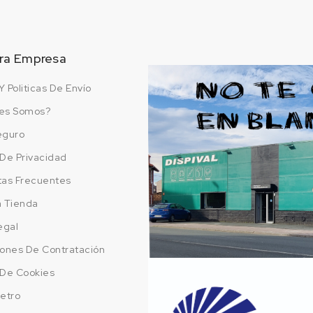
ra Empresa
Y Politicas De Envío
es Somos?
eguro
a De Privacidad
tas Frecuentes
a Tienda
egal
ones De Contratación
a De Cookies
etro