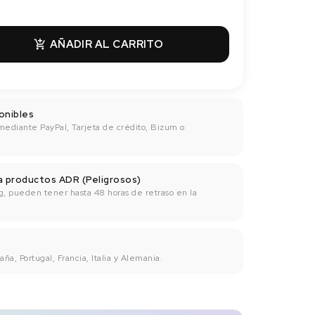
AÑADIR AL CARRITO

onibles
mediante PayPal, Tarjeta de crédito, Bizum o
ra productos ADR (Peligrosos)
g, pueden tener hasta 48 horas de retraso en la
ña, Portugal, Francia, Italia y Alemania.