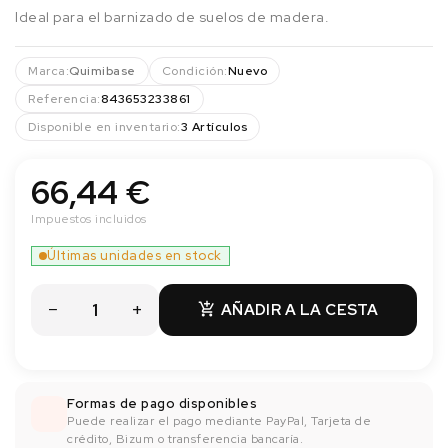
Ideal para el barnizado de suelos de madera.
Marca:
Quimibase
Condición:
Nuevo
Referencia:
843653233861
Disponible en inventario:
3 Artículos
66,44 €
Impuestos incluidos
Últimas unidades en stock
AÑADIR A LA CESTA

Formas de pago disponibles
Puede realizar el pago mediante PayPal, Tarjeta de
crédito, Bizum o transferencia bancaría.