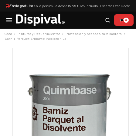
×
Envío gratuito
en la península desde 15,95 € IVA incluido · Excepto Orac Decor
0
Casa
Pinturas y Recubrimientos
Protección y Acabado para madera
Barniz Parquet Brillante Incoloro 4 Lt