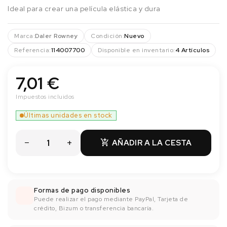
Ideal para crear una película elástica y dura
Marca:
Daler Rowney
Condición:
Nuevo
Referencia:
114007700
Disponible en inventario:
4 Artículos
7,01 €
Impuestos incluidos
Últimas unidades en stock
AÑADIR A LA CESTA

Formas de pago disponibles
Puede realizar el pago mediante PayPal, Tarjeta de
crédito, Bizum o transferencia bancaría.