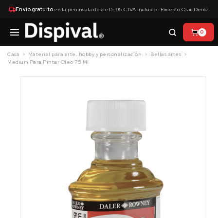
×
Envío gratuito
en la península desde 15,95 € IVA incluido · Excepto Orac Decor
0
Casa
Material para arte, hobby y personalización
Bellas artes
Medium Para Pintar Oleo 75 Ml