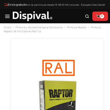
×
Envío gratuito
en la península desde 15,95 € IVA incluido · Excepto Orac Decor
0
Inicio
Pintura y Accesorios para Carrocería
Pintura Raptor
Pintura
Raptor 2K Kit Colores Ral 1 Lt