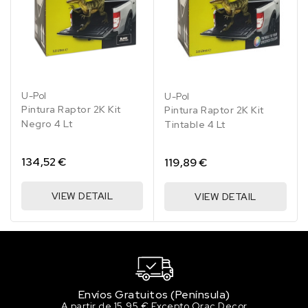
45.15 €
200 en stock
RAL 1012 Amarillo limón
45.15 €
200 en stock
U-Pol
U-Pol
RAL 1013 Blanco perla
Pintura Raptor 2K Kit
Pintura Raptor 2K Kit
45.15 €
Negro 4 Lt
Tintable 4 Lt
194 en stock
RAL 1014 Marfil
134,52 €
119,89 €
45.15 €
184 en stock
VIEW DETAIL
VIEW DETAIL
RAL 1015 Marfil claro
45.15 €
185 en stock
RAL 1016 Amarillo azufre
45.15 €
189 en stock
Envíos Gratuitos (Península)
A partir de 15,95 € Excepto Orac Decor