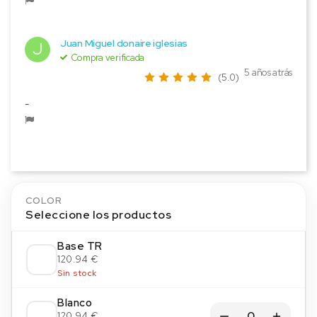
Juan Miguel donaire iglesias
J
Compra verificada
5 años atrás
(5.0)
-
COLOR
Seleccione los productos
Base TR
120.94 €
Sin stock
Blanco
120.94 €