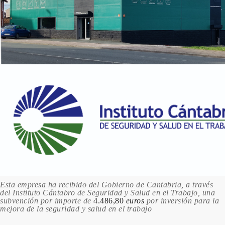
RAL 1028 Amarillo melón
158.47 €
200 en stock
RAL 1032 Amarillo retama
158.47 €
198 en stock
RAL 1033 Amarillo dalia
158.47 €
198 en stock
RAL 1034 Amarillo pastel
158.47 €
200 en stock
RAL 1037 Amarillo sol
158.47 €
Esta empresa ha recibido del Gobierno de Cantabria, a través
del Instituto Cántabro de Seguridad y Salud en el Trabajo, una
200 en stock
subvención por importe de
4.486,80
euros
por inversión para la
mejora de la seguridad y salud en el trabajo
RAL 2000 Amarillo naranja
158.47 €