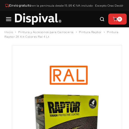
×
Envío gratuito
en la península desde 15,95 € IVA incluido · Excepto Orac Decor
0
Inicio
Pintura y Accesorios para Carrocería
Pintura Raptor
Pintura
Raptor 2K Kit Colores Ral 4 Lt