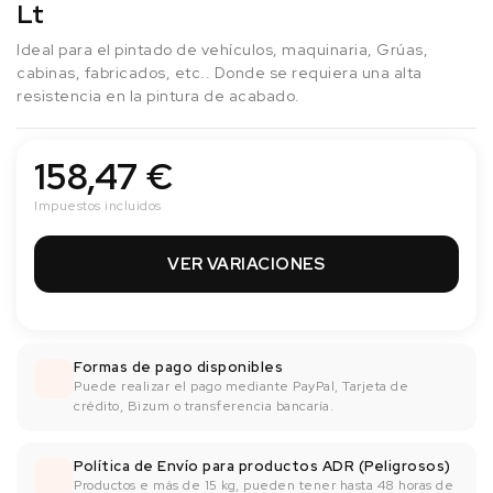
Lt
Ideal para el pintado de vehículos, maquinaria, Grúas,
cabinas, fabricados, etc.. Donde se requiera una alta
resistencia en la pintura de acabado.
158,47 €
Impuestos incluidos
VER VARIACIONES
Formas de pago disponibles
Puede realizar el pago mediante PayPal, Tarjeta de
crédito, Bizum o transferencia bancaría.
Política de Envío para productos ADR (Peligrosos)
Productos e más de 15 kg, pueden tener hasta 48 horas de