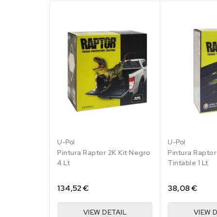
RAL 1013 Blanco
perla
158.47 €
194 en stock
RAL 1015 Marfil
claro
158.47 €
168 en stock
RAL 1017
Amarillo azafrán
158.47 €
U-Pol
U-Pol
200 en stock
Pintura Raptor 2K Kit Negro
Pintura Raptor
4 Lt
Tintable 1 Lt
RAL 1019 Beige
agrisado
158.47 €
134,52 €
38,08 €
176 en stock
VIEW DETAIL
VIEW 