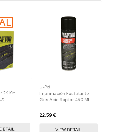
RAL
3
004
U-Pol
U-Pol
lo
illo
marillo
r 2K Kit
Imprimación
ales
ro
Imprimación Fosfatante
Lt
Raptor 450 
Gris Acid Raptor 450 Ml
22,59 €
22,59 €
 DETAIL
VIE
VIEW DETAIL