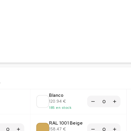
s
Blanco
120.94 €
185 en stock
RAL 1001 Beige
158.47 €