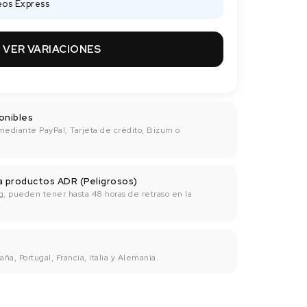
eos Express
VER VARIACIONES
onibles
mediante PayPal, Tarjeta de crédito, Bizum o
ra productos ADR (Peligrosos)
g, pueden tener hasta 48 horas de retraso en la
ña, Portugal, Francia, Italia y Alemania.