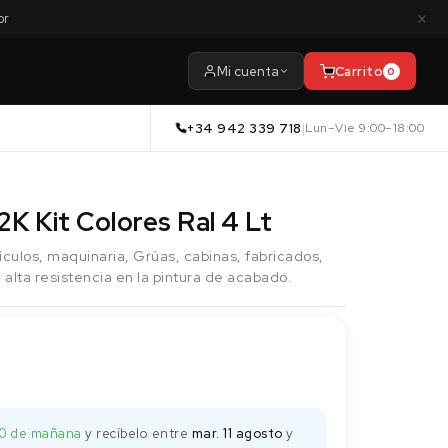
×
or
Mi cuenta
Carrito
0
+34 942 339 718
|
Lun–Vie 9:00–18:00
2K Kit Colores Ral 4 Lt
ículos, maquinaria, Grúas, cabinas, fabricados,
 alta resistencia en la pintura de acabado.
00 de mañana
y recíbelo
entre
mar. 11 agosto
y