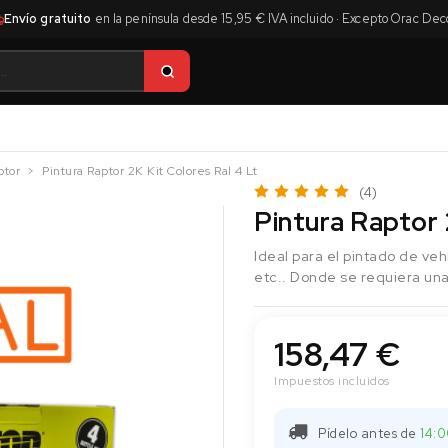
Envío gratuito
en la península desde 15,95 € IVA incluido · Excepto Orac Dec
ptor
Pintura Raptor 2K Kit Colores Ral 4 Lt
(4)
Pintura Raptor 
Ideal para el pintado de veh
etc.. Donde se requiera una
158,47 €
Impuestos incluidos
Pídelo antes de
14: