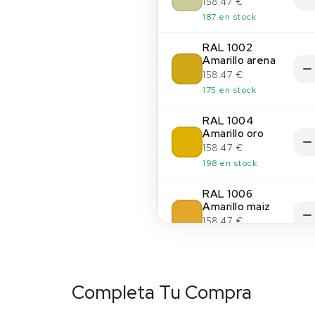
158.47 €
187 en stock
RAL 1002
Amarillo arena
158.47 €
175 en stock
RAL 1004
Amarillo oro
158.47 €
198 en stock
RAL 1006
Amarillo maiz
158.47 €
200 en stock
RAL 1011 Beige
pardo
Completa Tu Compra
158.47 €
(14)
197 en stock