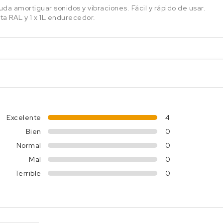
yuda amortiguar sonidos y vibraciones. Fácil y rápido de usar.
rta RAL y 1 x 1L endurecedor.
Excelente
4
Bien
0
Normal
0
Mal
0
Terrible
0