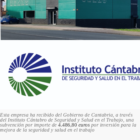
RAL 1028 Amarillo melón
158.47 €
200 en stock
RAL 1032 Amarillo retama
158.47 €
198 en stock
RAL 1033 Amarillo dalia
158.47 €
198 en stock
RAL 1034 Amarillo pastel
158.47 €
200 en stock
RAL 1037 Amarillo sol
158.47 €
Esta empresa ha recibido del Gobierno de Cantabria, a través
del Instituto Cántabro de Seguridad y Salud en el Trabajo, una
200 en stock
subvención por importe de
4.486,80
euros
por inversión para la
mejora de la seguridad y salud en el trabajo
RAL 2000 Amarillo naranja
158.47 €