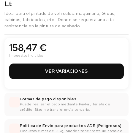
Lt
Ideal para el pintado de vehículos, maquinaria, Grúas,
cabinas, fabricados, etc.. Donde se requiera una alta
resistencia en la pintura de acabado.
158,47 €
Impuestos incluidos
VER VARIACIONES
Formas de pago disponibles
Puede realizar el pago mediante PayPal, Tarjeta de
crédito, Bizum o transferencia bancaría.
Política de Envío para productos ADR (Peligrosos)
Productos e más de 15 kg, pueden tener hasta 48 horas de