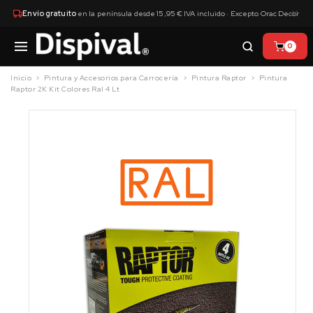
×
Envío gratuito
en la península desde 15,95 € IVA incluido · Excepto Orac Decor
0
Inicio
Pintura y Accesorios para Carrocería
Pintura Raptor
Pintura
Raptor 2K Kit Colores Ral 4 Lt