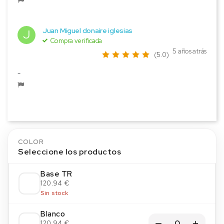
Juan Miguel donaire iglesias
J
Compra verificada
5 años atrás
(5.0)
-
COLOR
Seleccione los productos
Base TR
120.94 €
Sin stock
Blanco
120.94 €