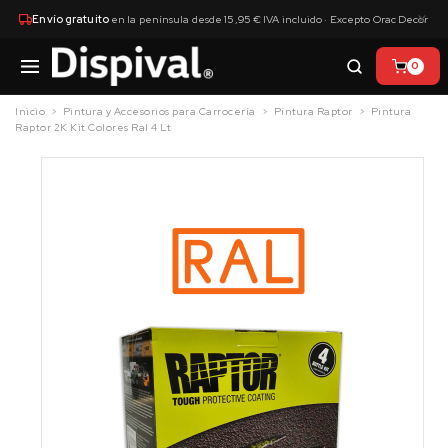
×
Envío gratuito
en la península desde 15,95 € IVA incluido · Excepto Orac Decor
0
Inicio
Pintura y Accesorios para Carrocería
Pintura Raptor
Pintura
Raptor 2K Kit Colores Ral 4 Lt