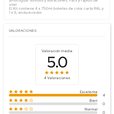
amortiguar sonidos y vibraciones. Fácil y rápido de
usar.
El Kit contiene 4 x 750ml botellas de color carta RAL y
1 x 1L endurecedor.
VALORACIONES
Valoración media
5.0
4 Valoraciones
Excelente
4
Bien
0
Normal
0