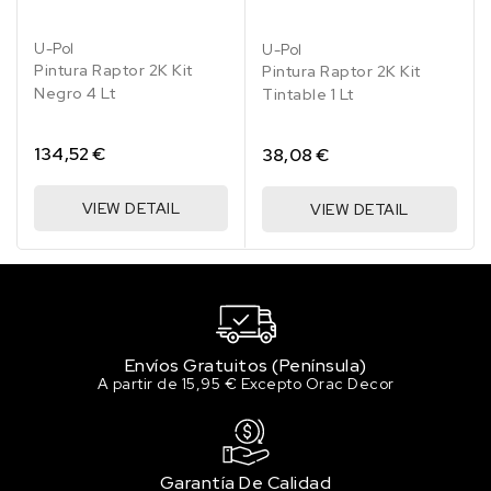
Sin stock
U-Pol
U-Pol
RAL 1013 Blanco perla
Pintura Raptor 2K Kit
Pintura Raptor 2K Kit
158.47 €
Negro 4 Lt
Tintable 1 Lt
194 en stock
RAL 1014 Marfil
134,52 €
38,08 €
158.47 €
172 en stock
VIEW DETAIL
VIEW DETAIL
RAL 1015 Marfil claro
158.47 €
168 en stock
RAL 1016 Amarillo azufre
158.47 €
194 en stock
Envíos Gratuitos (Península)
A partir de 15,95 € Excepto Orac Decor
RAL 1017 Amarillo azafrán
158.47 €
200 en stock
Garantía De Calidad