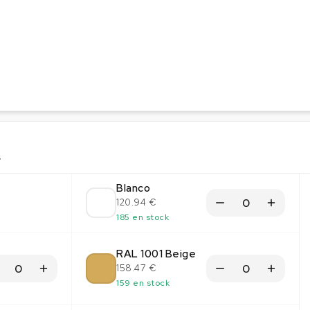
s
Blanco
120.94 €
185 en stock
RAL 1001 Beige
158.47 €
159 en stock