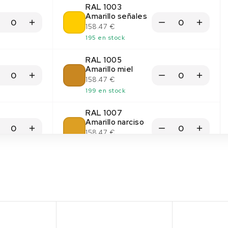
RAL 1003
Amarillo señales
158.47 €
195 en stock
RAL 1005
Amarillo miel
158.47 €
199 en stock
RAL 1007
Amarillo narciso
158.47 €
198 en stock
RAL 1012 Amarillo limón
158.47 €
Sin stock
(1)
(1)
RAL 1014 Marfil