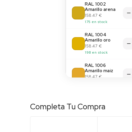
RAL 1002
Amarillo arena
158.47 €
175 en stock
RAL 1004
Amarillo oro
158.47 €
198 en stock
RAL 1006
Amarillo maiz
158.47 €
200 en stock
RAL 1011 Beige
pardo
Completa Tu Compra
158.47 €
(14)
197 en stock
RAL 1013 Blanco
perla