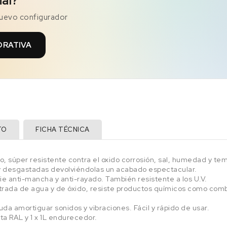
ial?
nuevo configurador
ORATIVA
TO
FICHA TÉCNICA
, súper resistente contra el oxido corrosión, sal, humedad y tem
y desgastadas devolviéndolas un acabado espectacular.
e anti-mancha y anti-rayado. También resistente a los U.V.
rada de agua y de óxido, resiste productos químicos como combus
yuda amortiguar sonidos y vibraciones. Fácil y rápido de usar.
rta RAL y 1 x 1L endurecedor.