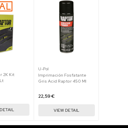
RAL
3
004
U-Pol
U-Pol
lo
illo
marillo
r 2K Kit
Imprimación
ales
ro
Imprimación Fosfatante
Lt
Raptor 450 
Gris Acid Raptor 450 Ml
22,59 €
22,59 €
 DETAIL
VIE
VIEW DETAIL