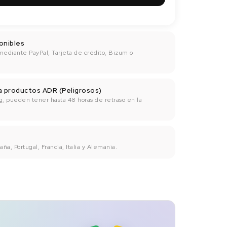
onibles
mediante PayPal, Tarjeta de crédito, Bizum o
ra productos ADR (Peligrosos)
g, pueden tener hasta 48 horas de retraso en la
ña, Portugal, Francia, Italia y Alemania.