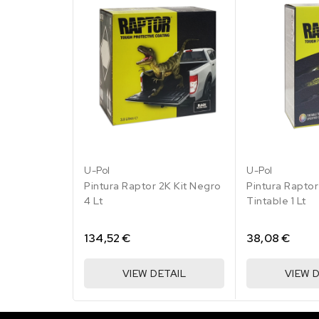
158.47 €
194 en stock
RAL 1015 Marfil
claro
158.47 €
168 en stock
RAL 1017
Amarillo azafrán
158.47 €
U-Pol
U-Pol
200 en stock
Pintura Raptor 2K Kit Negro
Pintura Raptor
4 Lt
Tintable 1 Lt
RAL 1019 Beige
agrisado
158.47 €
134,52 €
38,08 €
176 en stock
VIEW DETAIL
VIEW 
RAL 1021 Amarillo
colza
158.47 €