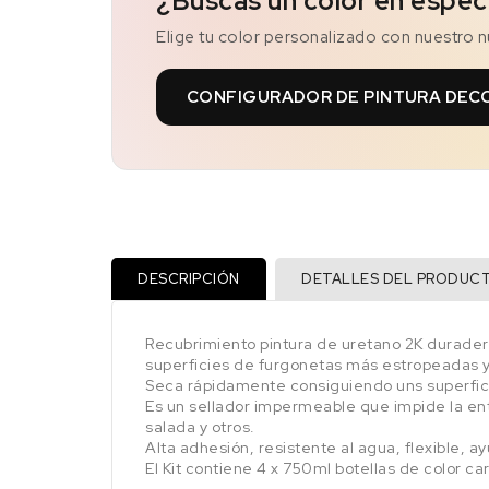
¿Buscas un color en espec
Elige tu color personalizado con nuestro 
CONFIGURADOR DE PINTURA DEC
DESCRIPCIÓN
DETALLES DEL PRODUC
Recubrimiento pintura de uretano 2K duradero
superficies de furgonetas más estropeadas 
Seca rápidamente consiguiendo uns superfici
Es un sellador impermeable que impide la ent
salada y otros.
Alta adhesión, resistente al agua, flexible, a
El Kit contiene 4 x 750ml botellas de color ca