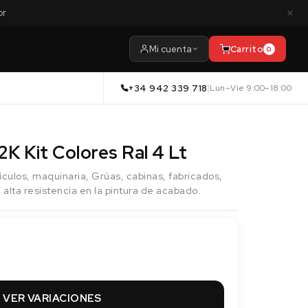
×
or
Mi cuenta
Carrito
0
+34 942 339 718
|
Lun–Vie 9:00–18:00
2K Kit Colores Ral 4 Lt
ículos, maquinaria, Grúas, cabinas, fabricados,
 alta resistencia en la pintura de acabado.
VER VARIACIONES