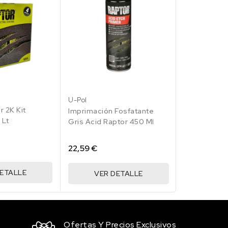
RAL
3
004
U-Pol
U-Pol
lo
illo
marillo
r 2K Kit
Imprimación
ales
ro
Imprimación Fosfatante
 Lt
Raptor 450 
Gris Acid Raptor 450 Ml
22,59 €
22,59 €
DETALLE
VER 
VER DETALLE
Ofertas Y Precios Exclusivos