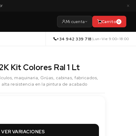
×
or
Mi cuenta
Carrito
0
+34 942 339 718
|
Lun–Vie 9:00–18:00
K Kit Colores Ral 1 Lt
ículos, maquinaria, Grúas, cabinas, fabricados,
 alta resistencia en la pintura de acabado
VER VARIACIONES