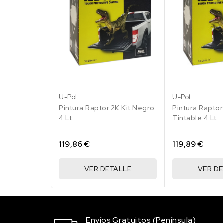
RAL 1015 Marfil
claro
45.15 €
185 en stock
RAL 1017
Amarillo azafrán
45.15 €
U-Pol
U-Pol
200 en stock
Pintura Raptor 2K Kit Negro
Pintura Raptor
4 Lt
Tintable 4 Lt
RAL 1019 Beige
agrisado
45.15 €
119,86 €
119,89 €
199 en stock
VER DETALLE
VER D
RAL 1021 Amarillo
colza
45.15 €
196 en stock
Envíos Gratuitos (Península)