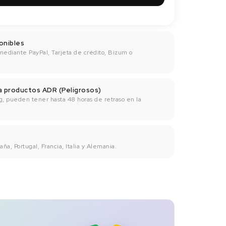
onibles
mediante PayPal, Tarjeta de crédito, Bizum o
ra productos ADR (Peligrosos)
g, pueden tener hasta 48 horas de retraso en la
ña, Portugal, Francia, Italia y Alemania.