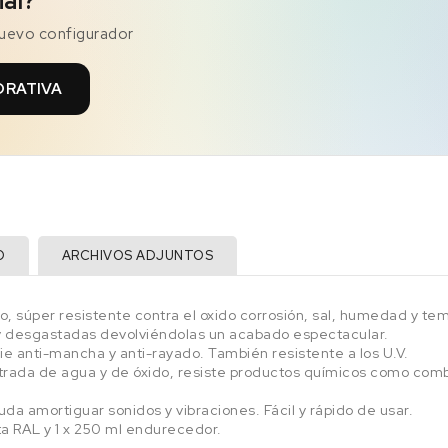
ial?
nuevo configurador
ORATIVA
O
ARCHIVOS ADJUNTOS
, súper resistente contra el oxido corrosión, sal, humedad y tem
y desgastadas devolviéndolas un acabado espectacular.
e anti-mancha y anti-rayado. También resistente a los U.V.
rada de agua y de óxido, resiste productos químicos como combus
yuda amortiguar sonidos y vibraciones. Fácil y rápido de usar.
rta RAL y 1 x 250 ml endurecedor.