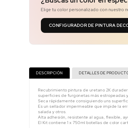
¿Buscas un color en espec
Elige tu color personalizado con nuestro 
CONFIGURADOR DE PINTURA DEC
DESCRIPCIÓN
DETALLES DE PRODUCT
Recubrimiento pintura de uretano 2K duradero
superficies de furgonetas más estropeadas 
Seca rápidamente consiguiendo uns superfici
Es un sellador impermeable que impide la ent
salada y otros.
Alta adhesión, resistente al agua, flexible, a
El Kit contiene 1 x 750ml botellas de color ca