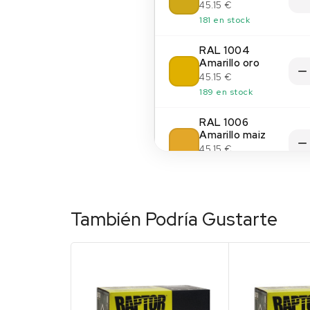
45.15 €
181 en stock
RAL 1004
Amarillo oro
45.15 €
189 en stock
RAL 1006
Amarillo maiz
45.15 €
200 en stock
RAL 1011 Beige
pardo
También Podría Gustarte
45.15 €
(14)
200 en stock
RAL 1013 Blanco
perla
45.15 €
194 en stock