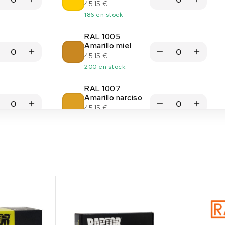
45.15 €
186 en stock
RAL 1005
Amarillo miel
45.15 €
200 en stock
RAL 1007
Amarillo narciso
45.15 €
200 en stock
RAL 1012 Amarillo
limón
45.15 €
(2)
(1)
200 en stock
RAL 1014 Marfil
45.15 €
184 en stock