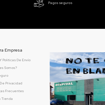
RAL 1027
Pagos seguros
Amarillo curry
45.15 €
200 en stock
RAL 1032
Amarillo retama
45.15 €
200 en stock
ra Empresa
RAL 1034
Amarillo pastel
Y Politicas De Envío
45.15 €
200 en stock
es Somos?
RAL 2000
eguro
Amarillo naranja
a De Privacidad
45.15 €
200 en stock
tas Frecuentes
a Tienda
RAL 2002
Naranja