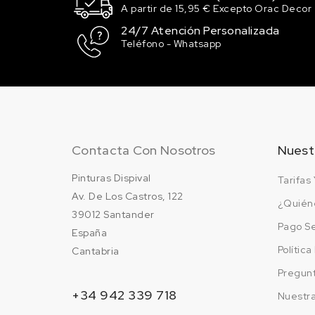
RAL 1024
A partir de 15,95 € Excepto Orac Decor
Amarillo ocre
24/7 Atención Personalizada
45.15 €
Teléfono - Whatsapp
198 en stock
RAL 1028
Amarillo melón
45.15 €
200 en stock
Contacta Con Nosotros
Nuest
RAL 1033
Amarillo dalia
Pinturas Dispival
Tarifas 
45.15 €
195 en stock
Av. De Los Castros, 122
¿Quién
39012 Santander
RAL 1037
Pago S
España
Amarillo sol
Polític
Cantabria
45.15 €
200 en stock
Pregun
+34 942 339 718
Nuestr
RAL 2001 Rojo