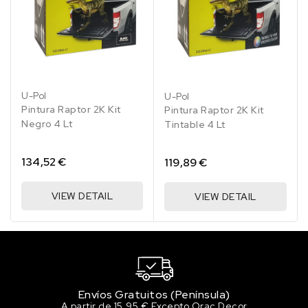
45.15 €
200 en stock
RAL 1012 Amarillo limón
45.15 €
200 en stock
U-Pol
U-Pol
RAL 1013 Blanco perla
Pintura Raptor 2K Kit
Pintura Raptor 2K Kit
45.15 €
Negro 4 Lt
Tintable 4 Lt
194 en stock
RAL 1014 Marfil
134,52 €
119,89 €
45.15 €
184 en stock
VIEW DETAIL
VIEW DETAIL
RAL 1015 Marfil claro
45.15 €
185 en stock
RAL 1016 Amarillo azufre
45.15 €
189 en stock
Envíos Gratuitos (Península)
A partir de 15,95 € Excepto Orac Decor