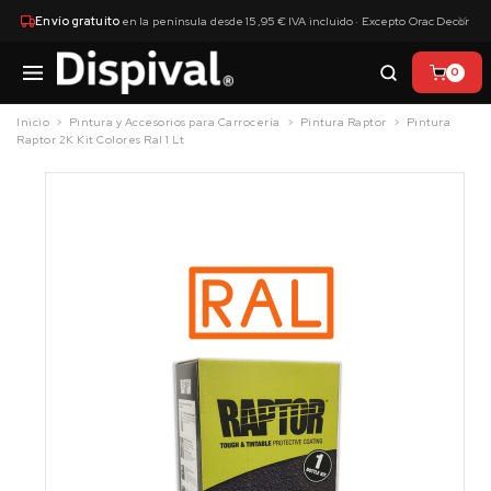
×
Envío gratuito
en la península desde 15,95 € IVA incluido · Excepto Orac Decor
0
Inicio
Pintura y Accesorios para Carrocería
Pintura Raptor
Pintura
Raptor 2K Kit Colores Ral 1 Lt