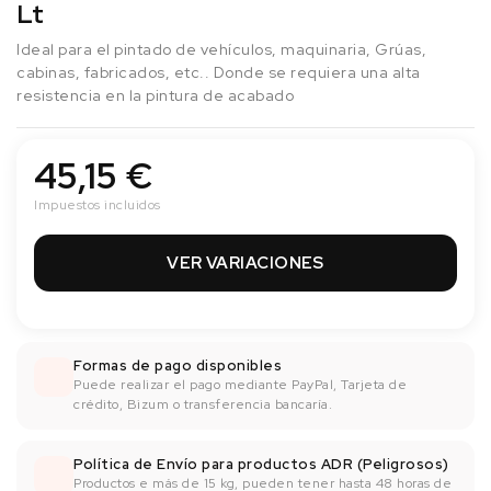
Lt
Ideal para el pintado de vehículos, maquinaria, Grúas,
cabinas, fabricados, etc.. Donde se requiera una alta
resistencia en la pintura de acabado
45,15 €
Impuestos incluidos
VER VARIACIONES
Formas de pago disponibles
Puede realizar el pago mediante PayPal, Tarjeta de
crédito, Bizum o transferencia bancaría.
Política de Envío para productos ADR (Peligrosos)
Productos e más de 15 kg, pueden tener hasta 48 horas de