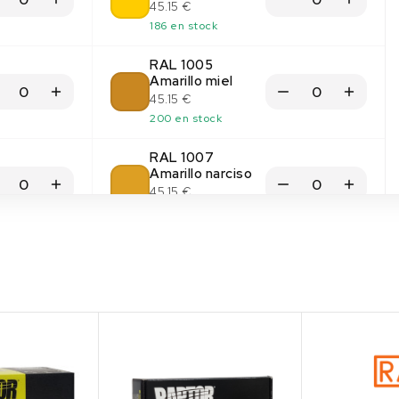
45.15 €
186 en stock
RAL 1005
Amarillo miel
45.15 €
200 en stock
RAL 1007
Amarillo narciso
45.15 €
200 en stock
RAL 1012 Amarillo
limón
45.15 €
(2)
(1)
200 en stock
RAL 1014 Marfil
45.15 €
184 en stock