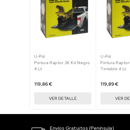
RAL 1015 Marfil
claro
45.15 €
185 en stock
RAL 1017
Amarillo azafrán
45.15 €
U-Pol
U-Pol
200 en stock
Pintura Raptor 2K Kit Negro
Pintura Raptor
4 Lt
Tintable 4 Lt
RAL 1019 Beige
agrisado
45.15 €
119,86 €
119,89 €
199 en stock
VER DETALLE
VER D
RAL 1021 Amarillo
colza
45.15 €
196 en stock
Envíos Gratuitos (Península)