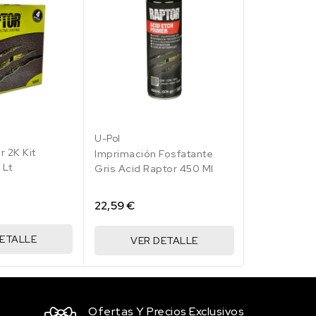
RAL
3
004
U-Pol
U-Pol
lo
illo
marillo
r 2K Kit
Imprimación
ales
ro
Imprimación Fosfatante
 Lt
Raptor 450 
Gris Acid Raptor 450 Ml
22,59 €
22,59 €
DETALLE
VER 
VER DETALLE
Ofertas Y Precios Exclusivos