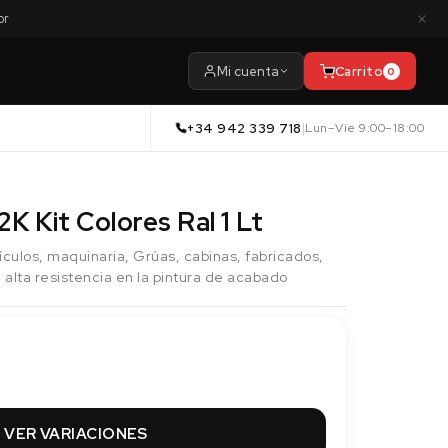
×
or
Mi cuenta
Carrito
0
+34 942 339 718
|
Lun–Vie 9:00–18:00
K Kit Colores Ral 1 Lt
ículos, maquinaria, Grúas, cabinas, fabricados,
 alta resistencia en la pintura de acabado
VER VARIACIONES