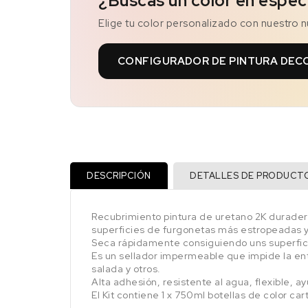
¿Buscas un color en espec
Elige tu color personalizado con nuestro 
CONFIGURADOR DE PINTURA DEC
DESCRIPCIÓN
DETALLES DE PRODUCT
Recubrimiento pintura de uretano 2K duradero
superficies de furgonetas más estropeadas 
Seca rápidamente consiguiendo uns superfici
Es un sellador impermeable que impide la ent
salada y otros.
Alta adhesión, resistente al agua, flexible, a
El Kit contiene 1 x 750ml botellas de color ca