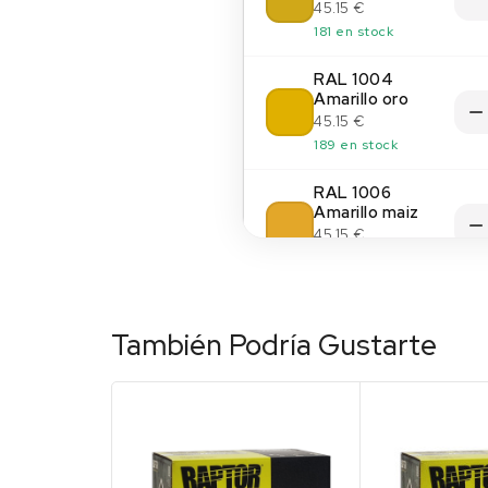
45.15 €
181 en stock
RAL 1004
Amarillo oro
45.15 €
189 en stock
RAL 1006
Amarillo maiz
45.15 €
200 en stock
RAL 1011 Beige
pardo
También Podría Gustarte
45.15 €
(14)
200 en stock
RAL 1013 Blanco
perla
45.15 €
194 en stock