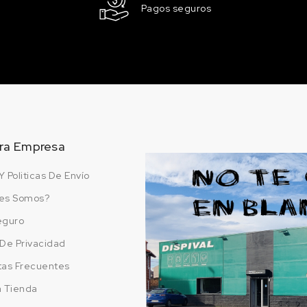
RAL 1027
Pagos seguros
Amarillo curry
45.15 €
200 en stock
RAL 1032
Amarillo retama
45.15 €
200 en stock
ra Empresa
RAL 1034
Amarillo pastel
Y Politicas De Envío
45.15 €
200 en stock
es Somos?
RAL 2000
eguro
Amarillo naranja
a De Privacidad
45.15 €
200 en stock
tas Frecuentes
a Tienda
RAL 2002
Naranja