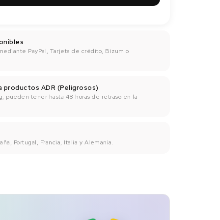
onibles
mediante PayPal, Tarjeta de crédito, Bizum o
ra productos ADR (Peligrosos)
g, pueden tener hasta 48 horas de retraso en la
ña, Portugal, Francia, Italia y Alemania.