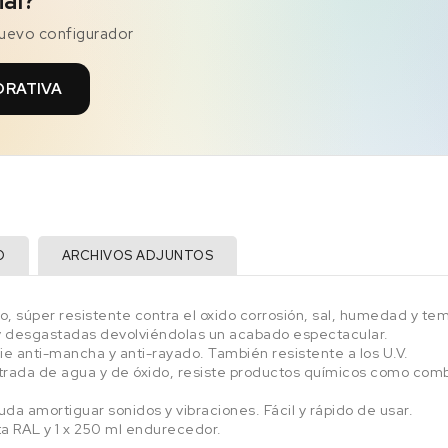
ial?
nuevo configurador
ORATIVA
O
ARCHIVOS ADJUNTOS
, súper resistente contra el oxido corrosión, sal, humedad y tem
y desgastadas devolviéndolas un acabado espectacular.
e anti-mancha y anti-rayado. También resistente a los U.V.
rada de agua y de óxido, resiste productos químicos como combus
yuda amortiguar sonidos y vibraciones. Fácil y rápido de usar.
rta RAL y 1 x 250 ml endurecedor.