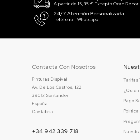
RAL 1024
A partir de 15,95 € Excepto Orac Decor
Amarillo ocre
24/7 Atención Personalizada
45.15 €
Teléfono - Whatsapp
198 en stock
RAL 1028
Amarillo melón
45.15 €
200 en stock
Contacta Con Nosotros
Nuest
RAL 1033
Amarillo dalia
Pinturas Dispival
Tarifas 
45.15 €
195 en stock
Av. De Los Castros, 122
¿Quién
39012 Santander
RAL 1037
Pago S
España
Amarillo sol
Polític
Cantabria
45.15 €
200 en stock
Pregun
+34 942 339 718
Nuestr
RAL 2001 Rojo