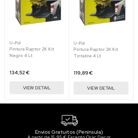
45.15 €
200 en stock
RAL 1012 Amarillo limón
45.15 €
200 en stock
U-Pol
U-Pol
RAL 1013 Blanco perla
Pintura Raptor 2K Kit
Pintura Raptor 2K Kit
45.15 €
Negro 4 Lt
Tintable 4 Lt
194 en stock
RAL 1014 Marfil
134,52 €
119,89 €
45.15 €
184 en stock
VIEW DETAIL
VIEW DETAIL
RAL 1015 Marfil claro
45.15 €
185 en stock
RAL 1016 Amarillo azufre
45.15 €
189 en stock
Envíos Gratuitos (Península)
A partir de 15,95 € Excepto Orac Decor