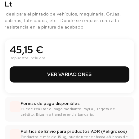
Lt
Ideal para el pintado de vehículos, maquinaria, Grúas,
cabinas, fabricados, etc.. Donde se requiera una alta
resistencia en la pintura de acabado
45,15 €
Impuestos incluidos
VER VARIACIONES
Formas de pago disponibles
Puede realizar el pago mediante PayPal, Tarjeta de
crédito, Bizum o transferencia bancaría.
Política de Envío para productos ADR (Peligrosos)
Productos e más de 15 kg, pueden tener hasta 48 horas de