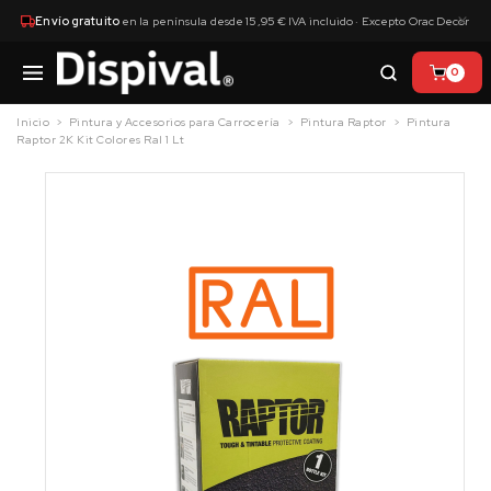
×
Envío gratuito
en la península desde 15,95 € IVA incluido · Excepto Orac Decor
0
Inicio
Pintura y Accesorios para Carrocería
Pintura Raptor
Pintura
Raptor 2K Kit Colores Ral 1 Lt