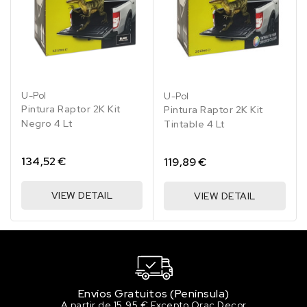
45.15 €
200 en stock
RAL 1012 Amarillo limón
45.15 €
200 en stock
U-Pol
U-Pol
RAL 1013 Blanco perla
Pintura Raptor 2K Kit
Pintura Raptor 2K Kit
45.15 €
Negro 4 Lt
Tintable 4 Lt
194 en stock
RAL 1014 Marfil
134,52 €
119,89 €
45.15 €
184 en stock
VIEW DETAIL
VIEW DETAIL
RAL 1015 Marfil claro
45.15 €
185 en stock
RAL 1016 Amarillo azufre
45.15 €
189 en stock
Envíos Gratuitos (Península)
A partir de 15,95 € Excepto Orac Decor