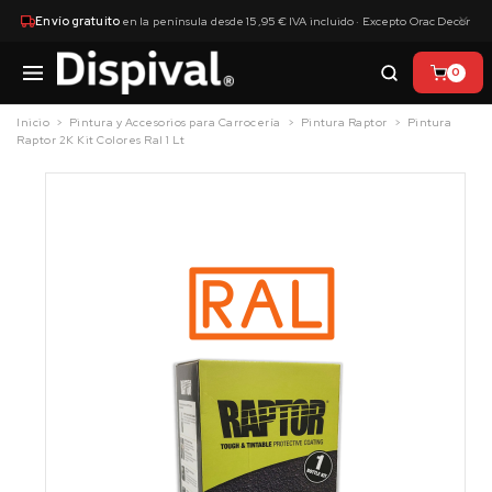
×
Envío gratuito
en la península desde 15,95 € IVA incluido · Excepto Orac Decor
0
Inicio
Pintura y Accesorios para Carrocería
Pintura Raptor
Pintura
Raptor 2K Kit Colores Ral 1 Lt