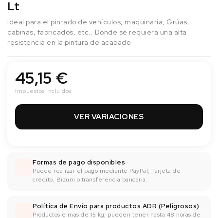
Lt
Ideal para el pintado de vehículos, maquinaria, Grúas,
cabinas, fabricados, etc.. Donde se requiera una alta
resistencia en la pintura de acabado
45,15 €
Impuestos incluidos
VER VARIACIONES
Formas de pago disponibles
Puede realizar el pago mediante PayPal, Tarjeta de
crédito, Bizum o transferencia bancaría.
Política de Envío para productos ADR (Peligrosos)
Productos e más de 15 kg, pueden tener hasta 48 horas de