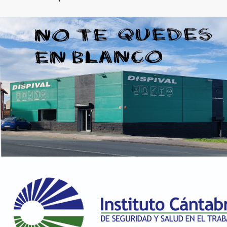
LB1B/T1 SUNFLOWER
158.47 €
100 en stock
LB6G/L7 RACINGGRUEN 97
158.47 €
100 en stock
LB9A/B4 CANDYWEISS
158.47 €
98 en stock
LC9A/0Q PURE WHITE
158.47 €
100 en stock
LD1B/J5 YELLOW
158.47 €
100 en stock
LD5D/J2 CHAGALLBLAU