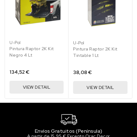
LA3K/V5 BLACK RUBIN
158.47 €
100 en stock
LA5B/J2/K8 MARINEBLAU
158.47 €
U-Pol
U-Pol
100 en stock
Pintura Raptor 2K Kit
Pintura Raptor 2K Kit
Negro 4 Lt
Tintable 1 Lt
LA5C/1C SURFBLAU
158.47 €
134,52 €
38,08 €
100 en stock
LA5D/J3 MONACO BLUE
VIEW DETAIL
VIEW DETAIL
158.47 €
100 en stock
LA5E/K1 MARITIMBLAU
158.47 €
100 en stock
Envíos Gratuitos (Península)
LA5F/E1 SUMMERBLUE
A partir de 15,95 € Excepto Orac Decor