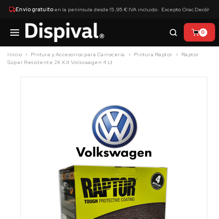
×
Envío gratuito
en la península desde 15,95 € IVA incluido · Excepto Orac Decor
0
Inicio
Pintura y Accesorios para Carrocería
Pintura Raptor
Raptor
Súper Resistente 2K Kit Volkswagen 4 Lt