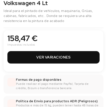
Volkswagen 4 Lt
Ideal para el pintado de vehículos, maquinaria, Grúas,
cabinas, fabricados, etc.. Donde se requiera una alta
resistencia en la pintura de acabado
158,47 €
Impuestos incluidos
VER VARIACIONES
Formas de pago disponibles
Puede realizar el pago mediante PayPal, Tarjeta de
crédito, Bizum o transferencia bancaría.
Política de Envío para productos ADR (Peligrosos)
Productos e más de 15 kg, pueden tener hasta 48 horas de