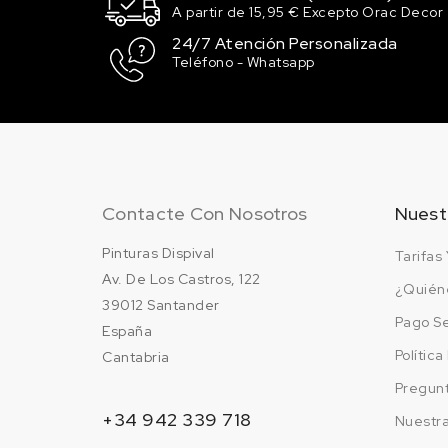
A partir de 15,95 € Excepto Orac Decor
158.47 €
100 en stock
24/7 Atención Personalizada
Teléfono - Whatsapp
LC9A/0Q PURE WHIT
158.47 €
100 en stock
LD5D/J2 CHAGALLB
158.47 €
100 en stock
Contacte Con Nosotros
Nuest
Pinturas Dispival
Tarifas 
LD6D/M5 PISTACHIO
Av. De Los Castros, 122
158.47 €
¿Quién
100 en stock
39012 Santander
Pago S
España
LG5A/X2 CAMEO (V
Polític
Cantabria
BLUE
Pregun
158.47 €
98 en stock
+34 942 339 718
Nuestr