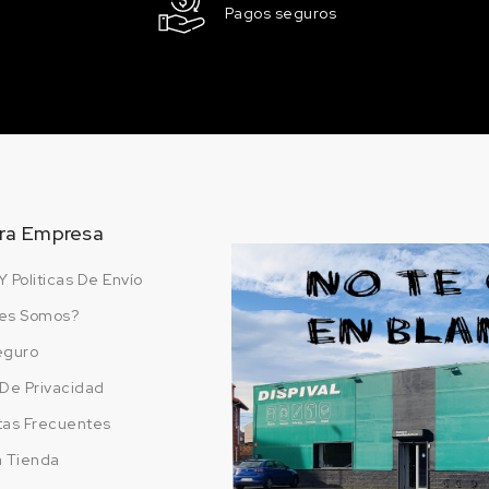
Pagos seguros
158.47 €
98 en stock
E
LD1B/J5 YELLOW
158.47 €
100 en stock
LAU
LD5E/F4 MEERBLAU
158.47 €
100 en stock
ra Empresa
LD6G/5A CEDAR
Y Politicas De Envío
GREEN
158.47 €
es Somos?
100 en stock
eguro
APOR)
LH5G/J5 MEDIUM
a De Privacidad
BLUE
tas Frecuentes
158.47 €
100 en stock
a Tienda