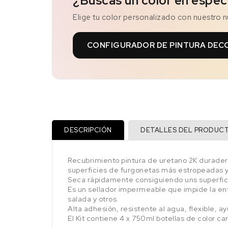
¿Buscas un color en espec
Elige tu color personalizado con nuestro 
CONFIGURADOR DE PINTURA DEC
DESCRIPCIÓN
DETALLES DEL PRODUC
Recubrimiento pintura de uretano 2K duradero
superficies de furgonetas más estropeadas 
Seca rápidamente consiguiendo uns superfici
Es un sellador impermeable que impide la ent
salada y otros.
Alta adhesión, resistente al agua, flexible, a
El Kit contiene 4 x 750ml botellas de color c