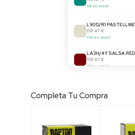
98 en stock
L90D/R1 PASTELLWE
158.47 €
100 en stock
LA3H/4Y SALSA RE
158.47 €
98 en stock
LA3K/V5 BLACK RUB
158.47 €
Completa Tu Compra
100 en stock
(14)
LA5C/1C SURFBLAU
158.47 €
100 en stock