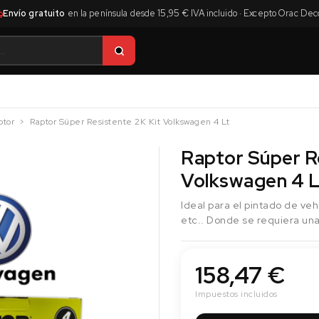
Envío gratuito
en la península desde 15,95 € IVA incluido · Excepto Orac Dec
ptor
Raptor Súper Resistente 2K Kit Volkswagen 4 Lt
Raptor Súper R
Volkswagen 4 L
Ideal para el pintado de veh
etc.. Donde se requiera una
158,47 €
Impuestos incluidos