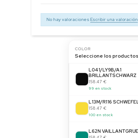
No hay valoraciones
Escribir una valoración
COLOR
Seleccione los producto
L041/LY9B/A1
BRILLANTSCHWARZ
158.47 €
99 en stock
L13M/R116 SCHWEFE
158.47 €
100 en stock
L62N VAILLANTGRU
158.47 €