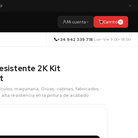
×
or
Mi cuenta
Carrito
0
+34 942 339 718
|
Lun–Vie 9:00–18:00
esistente 2K Kit
t
ículos, maquinaria, Grúas, cabinas, fabricados,
 alta resistencia en la pintura de acabado