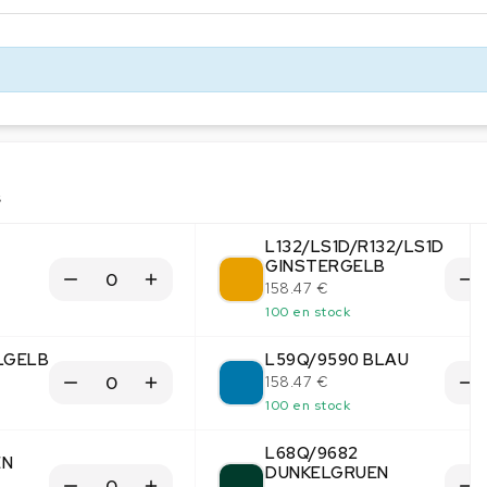
s
L132/LS1D/R132/LS1D
GINSTERGELB
158.47 €
100 en stock
LGELB
L59Q/9590 BLAU
158.47 €
100 en stock
L68Q/9682
EN
DUNKELGRUEN