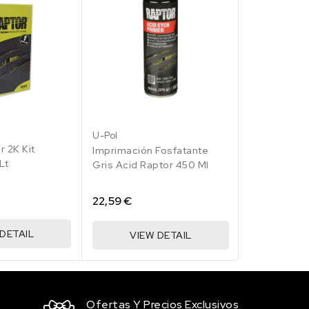
RAL
3
004
U-Pol
U-Pol
lo
illo
marillo
r 2K Kit
Imprimación
ales
ro
Imprimación Fosfatante
Lt
Raptor 450 
Gris Acid Raptor 450 Ml
22,59 €
22,59 €
 DETAIL
VIE
VIEW DETAIL
Ofertas Y Precios Exclusivos