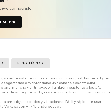
ial?
nuevo configurador
ORATIVA
TO
FICHA TÉCNICA
, súper resistente contra el oxido corrosión, sal, humedad y tem
y desgastadas devolviéndolas un acabado espectacular.
e anti-mancha y anti-rayado. También resistente a los U.V.
rada de agua y de óxido, resiste productos químicos como combus
yuda amortiguar sonidos y vibraciones. Fácil y rápido de usar.
arta Volkswagen y 1 x 1L endurecedor.