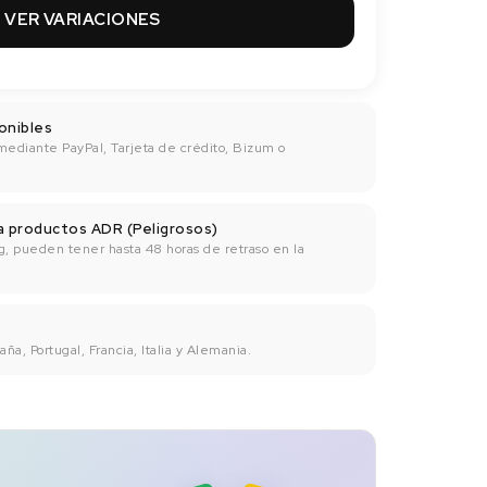
VER VARIACIONES
onibles
mediante PayPal, Tarjeta de crédito, Bizum o
ra productos ADR (Peligrosos)
g, pueden tener hasta 48 horas de retraso en la
ña, Portugal, Francia, Italia y Alemania.