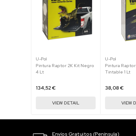
LA5E/K1 MARITIMBL
158.47 €
100 en stock
LA5G/D3 PERLBLAU
158.47 €
100 en stock
U-Pol
U-Pol
Pintura Raptor 2K Kit Negro
Pintura Raptor
4 Lt
Tintable 1 Lt
LA6C/2N EVERGREE
158.47 €
100 en stock
134,52 €
38,08 €
LA9B/B7 COOL WHI
VIEW DETAIL
VIEW 
158.47 €
100 en stock
LB6G/L7 RACINGGR
97
Envíos Gratuitos (Península)