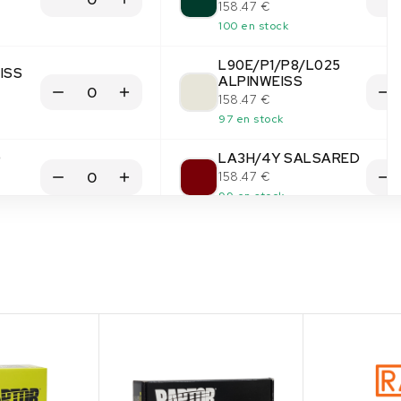
158.47 €
100 en stock
L90E/P1/P8/L025
ISS
ALPINWEISS
158.47 €
97 en stock
D
LA3H/4Y SALSARED
158.47 €
99 en stock
LA5B/J2/K8
IN
MARINEBLAU
158.47 €
100 en stock
(1)
(1)
LA5D/J3 MONACO
BLUE
158.47 €
100 en stock