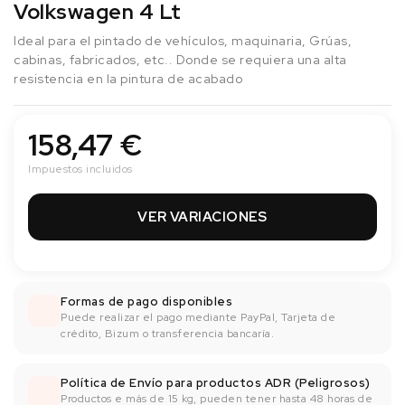
Volkswagen 4 Lt
Ideal para el pintado de vehículos, maquinaria, Grúas,
cabinas, fabricados, etc.. Donde se requiera una alta
resistencia en la pintura de acabado
158,47 €
Impuestos incluidos
VER VARIACIONES
Formas de pago disponibles
Puede realizar el pago mediante PayPal, Tarjeta de
crédito, Bizum o transferencia bancaría.
Política de Envío para productos ADR (Peligrosos)
Productos e más de 15 kg, pueden tener hasta 48 horas de