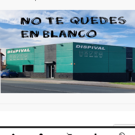
LB1B/T1 SUNFLOWER
158.47 €
100 en stock
LB6G/L7 RACINGGRUEN 97
158.47 €
100 en stock
LB9A/B4 CANDYWEISS
158.47 €
98 en stock
LC9A/0Q PURE WHITE
158.47 €
100 en stock
LD1B/J5 YELLOW
158.47 €
100 en stock
Este sitio utiliza cookies. Al continuar usando este sitio,
LD5D/J2 CHAGALLBLAU