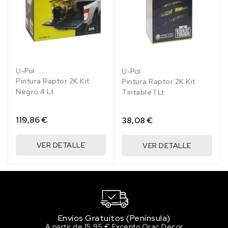
LA3K/V5 BLACK RUBIN
158.47 €
100 en stock
LA5B/J2/K8 MARINEBLAU
158.47 €
U-Pol
U-Pol
100 en stock
Pintura Raptor 2K Kit
Pintura Raptor 2K Kit
Negro 4 Lt
Tintable 1 Lt
LA5C/1C SURFBLAU
158.47 €
119,86 €
38,08 €
100 en stock
LA5D/J3 MONACO BLUE
VER DETALLE
VER DETALLE
158.47 €
100 en stock
LA5E/K1 MARITIMBLAU
158.47 €
100 en stock
Envíos Gratuitos (Península)
LA5F/E1 SUMMERBLUE
A partir de 15,95 € Excepto Orac Decor