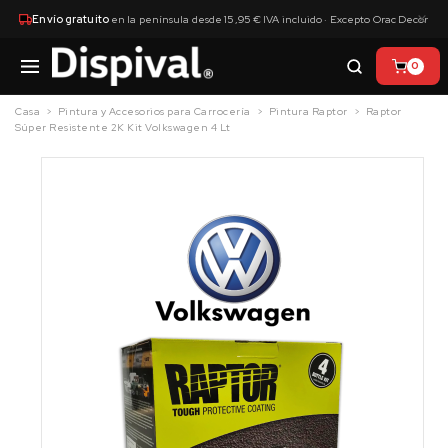
×
Envío gratuito
en la península desde 15,95 € IVA incluido · Excepto Orac Decor
0
Casa
Pintura y Accesorios para Carrocería
Pintura Raptor
Raptor
Súper Resistente 2K Kit Volkswagen 4 Lt