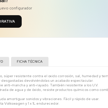
ial?
nuevo configurador
ORATIVA
TO
FICHA TÉCNICA
, súper resistente contra el oxido corrosión, sal, humedad y tem
y desgastadas devolviéndolas un acabado espectacular.
e anti-mancha y anti-rayado. También resistente a los U.V.
rada de agua y de óxido, resiste productos químicos como combus
yuda amortiguar sonidos y vibraciones. Fácil y rápido de usar.
arta Volkswagen y 1 x 1L endurecedor.