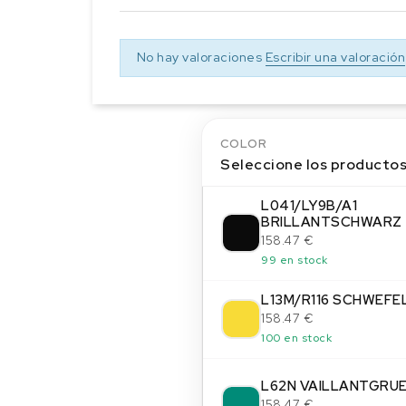
No hay valoraciones
Escribir una valoración
COLOR
Seleccione los producto
L041/LY9B/A1
BRILLANTSCHWARZ
158.47 €
99 en stock
L13M/R116 SCHWEFE
158.47 €
100 en stock
L62N VAILLANTGRU
158.47 €