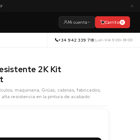
×
or
Mi cuenta
Carrito
0
+34 942 339 718
|
Lun–Vie 9:00–18:00
esistente 2K Kit
t
ículos, maquinaria, Grúas, cabinas, fabricados,
 alta resistencia en la pintura de acabado