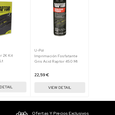
RAL
3
004
U-Pol
U-Pol
lo
illo
marillo
r 2K Kit
Imprimación
ales
ro
Imprimación Fosfatante
Lt
Raptor 450 
Gris Acid Raptor 450 Ml
22,59 €
22,59 €
 DETAIL
VIE
VIEW DETAIL
Ofertas Y Precios Exclusivos