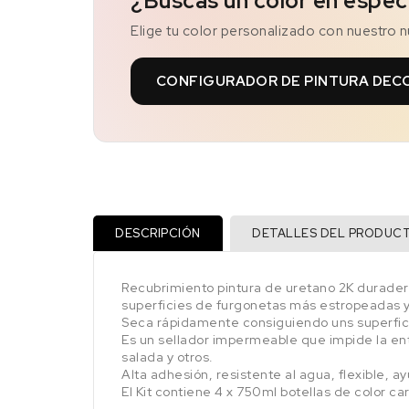
¿Buscas un color en espec
Elige tu color personalizado con nuestro 
CONFIGURADOR DE PINTURA DEC
DESCRIPCIÓN
DETALLES DEL PRODUC
Recubrimiento pintura de uretano 2K duradero
superficies de furgonetas más estropeadas 
Seca rápidamente consiguiendo uns superfici
Es un sellador impermeable que impide la ent
salada y otros.
Alta adhesión, resistente al agua, flexible, a
El Kit contiene 4 x 750ml botellas de color c