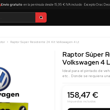
Envío gratuito
en la península desde 15,95 € IVA incluido · Excepto Orac Dec
ptor
Raptor Súper Resistente 2K Kit Volkswagen 4 Lt
Raptor Súper R
Volkswagen 4 L
Ideal para el pintado de veh
etc.. Donde se requiera una
158,47 €
Impuestos incluidos