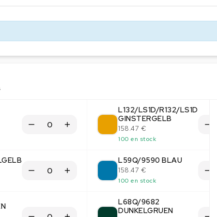
s
L132/LS1D/R132/LS1D
GINSTERGELB
158.47 €
100 en stock
LGELB
L59Q/9590 BLAU
158.47 €
100 en stock
L68Q/9682
EN
DUNKELGRUEN