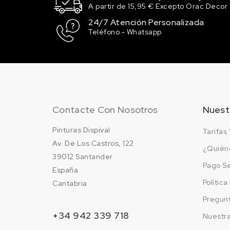
A partir de 15,95 € Excepto Orac Decor
158.47 €
100 en stock
24/7 Atención Personalizada
Teléfono - Whatsapp
LC9A/0Q PURE WHIT
158.47 €
100 en stock
LD5D/J2 CHAGALLB
158.47 €
100 en stock
Contacte Con Nosotros
Nuest
Pinturas Dispival
Tarifas 
LD6D/M5 PISTACHIO
Av. De Los Castros, 122
158.47 €
¿Quién
100 en stock
39012 Santander
Pago S
España
LG5A/X2 CAMEO (V
Polític
Cantabria
BLUE
Pregun
158.47 €
98 en stock
+34 942 339 718
Nuestr