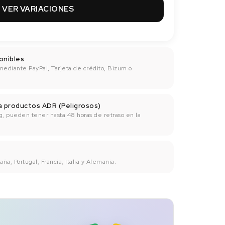
VER VARIACIONES
onibles
mediante PayPal, Tarjeta de crédito, Bizum o
ra productos ADR (Peligrosos)
g, pueden tener hasta 48 horas de retraso en la
ña, Portugal, Francia, Italia y Alemania.