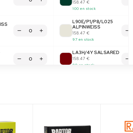
158.47 €
100 en stock
L90E/P1/P8/L025
ISS
ALPINWEISS
158.47 €
97 en stock
D
LA3H/4Y SALSARED
158.47 €
99 en stock
LA5B/J2/K8
IN
MARINEBLAU
158.47 €
100 en stock
(1)
(1)
LA5D/J3 MONACO
BLUE
158.47 €
100 en stock