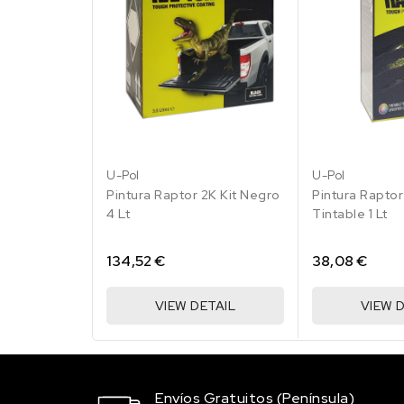
LA5E/K1 MARITIMBL
158.47 €
100 en stock
LA5G/D3 PERLBLAU
158.47 €
100 en stock
U-Pol
U-Pol
Pintura Raptor 2K Kit Negro
Pintura Raptor
4 Lt
Tintable 1 Lt
LA6C/2N EVERGREE
158.47 €
100 en stock
134,52 €
38,08 €
LA9B/B7 COOL WHI
VIEW DETAIL
VIEW 
158.47 €
100 en stock
LB6G/L7 RACINGGR
97
Envíos Gratuitos (Península)