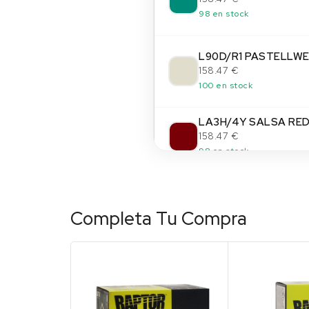
98 en stock
L90D/R1 PASTELLWE
158.47 €
100 en stock
LA3H/4Y SALSA RE
158.47 €
98 en stock
LA3K/V5 BLACK RUB
158.47 €
Completa Tu Compra
100 en stock
(14)
LA5C/1C SURFBLAU
158.47 €
100 en stock