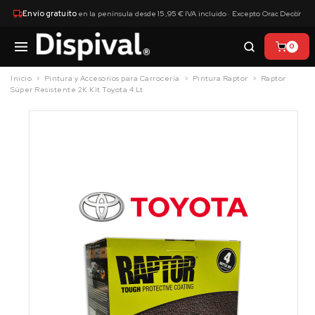
×
Envío gratuito
en la península desde 15,95 € IVA incluido · Excepto Orac Decor
0
Inicio
Pintura y Accesorios para Carrocería
Pintura Raptor
Raptor
Súper Resistente 2K Kit Toyota 4 Lt