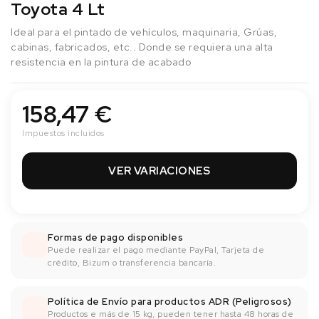
Toyota 4 Lt
Ideal para el pintado de vehículos, maquinaria, Grúas,
cabinas, fabricados, etc.. Donde se requiera una alta
resistencia en la pintura de acabado
158,47 €
Impuestos incluidos
VER VARIACIONES
Formas de pago disponibles
Puede realizar el pago mediante PayPal, Tarjeta de
crédito, Bizum o transferencia bancaría.
Política de Envío para productos ADR (Peligrosos)
Productos e más de 15 kg, pueden tener hasta 48 horas de