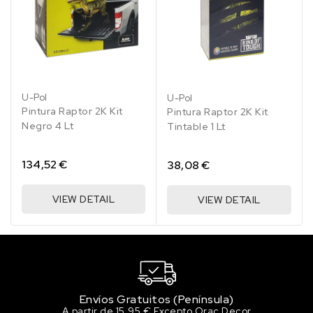
158.47 €
100 en stock
8B2 BLUE
158.47 €
98 en stock
U-Pol
U-Pol
8M4 DARK BLUE
Pintura Raptor 2K Kit
Pintura Raptor 2K Kit
158.47 €
Negro 4 Lt
Tintable 1 Lt
100 en stock
8T6 BLUE
134,52 €
38,08 €
158.47 €
100 en stock
VIEW DETAIL
VIEW DETAIL
9AK DARK RED
158.47 €
100 en stock
C7P LIGHTNING RED
158.47 €
100 en stock
Envíos Gratuitos (Península)
A partir de 15,95 € Excepto Orac Decor