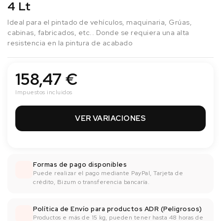
4 Lt
Ideal para el pintado de vehículos, maquinaria, Grúas,
cabinas, fabricados, etc.. Donde se requiera una alta
resistencia en la pintura de acabado
158,47 €
Impuestos incluidos
VER VARIACIONES
Formas de pago disponibles
Puede realizar el pago mediante PayPal, Tarjeta de
crédito, Bizum o transferencia bancaría.
Política de Envío para productos ADR (Peligrosos)
Productos e más de 15 kg, pueden tener hasta 48 horas de