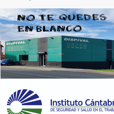
158.47 €
100 en stock
ECAH/M/N DARK MAROON
158.47 €
100 en stock
EDAC/2489A/ED/U
APORTO RED
158.47 €
98 en stock
EMTA/2251A/4/E/EM/P/V
RADIANT RED
158.47 €
100 en stock
JGZA/2813D/8/Q/U
BELLADONNA
158.47 €
100 en stock
KHZA/2811A/4/L/Q/R