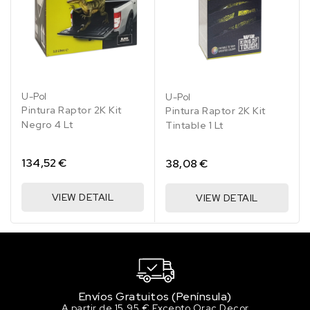
158.47 €
100 en stock
5FLV/FLVA/PN4EL
STEALTH/SLATE GREY
158.47 €
96 en stock
U-Pol
U-Pol
Pintura Raptor 2K Kit
Pintura Raptor 2K Kit
5FMA/5/S BRIGHT YELLOW
Negro 4 Lt
Tintable 1 Lt
158.47 €
100 en stock
134,52 €
38,08 €
7VTA/5/F/H/W FROZEN
WHITE
VIEW DETAIL
VIEW DETAIL
158.47 €
99 en stock
8CWA/A/B/R BLAZER BLUE
158.47 €
99 en stock
Envíos Gratuitos (Península)
9SRA/8 SUNRISE
A partir de 15,95 € Excepto Orac Decor