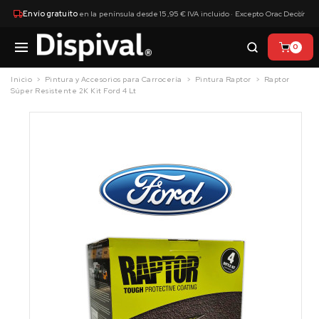
×
Envío gratuito
en la península desde 15,95 € IVA incluido · Excepto Orac Decor
0
Inicio
Pintura y Accesorios para Carrocería
Pintura Raptor
Raptor
Súper Resistente 2K Kit Ford 4 Lt