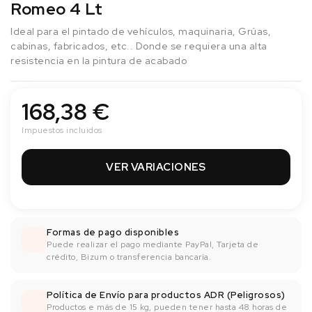
Romeo 4 Lt
Ideal para el pintado de vehículos, maquinaria, Grúas,
cabinas, fabricados, etc.. Donde se requiera una alta
resistencia en la pintura de acabado
168,38 €
Impuestos incluidos
VER VARIACIONES
Formas de pago disponibles
Puede realizar el pago mediante PayPal, Tarjeta de
crédito, Bizum o transferencia bancaría.
Política de Envío para productos ADR (Peligrosos)
Productos e más de 15 kg, pueden tener hasta 48 horas de