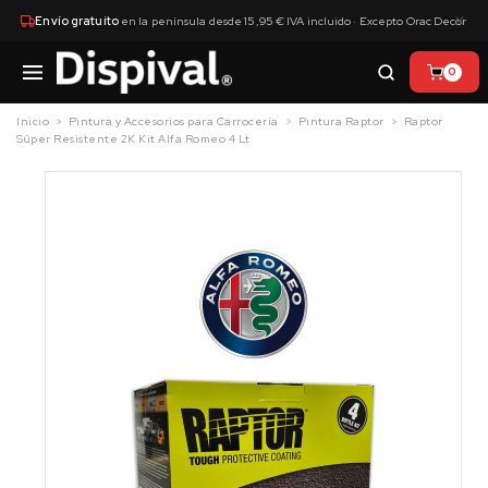
×
Envío gratuito
en la península desde 15,95 € IVA incluido · Excepto Orac Decor
0
Inicio
Pintura y Accesorios para Carrocería
Pintura Raptor
Raptor
Súper Resistente 2K Kit Alfa Romeo 4 Lt